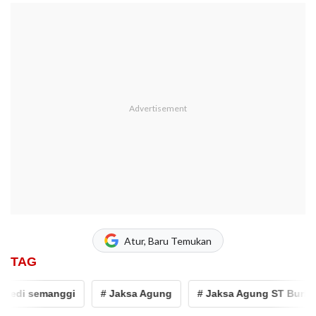
Atur, Baru Temukan
TAG
edi semanggi
# Jaksa Agung
# Jaksa Agung ST Burhanu