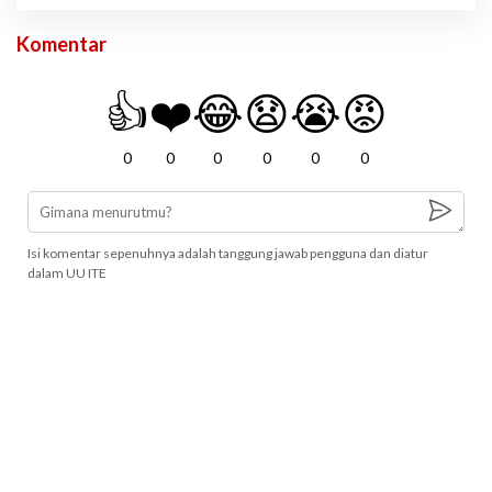
Komentar
👍
❤️
😂
😧
😭
😡
0
0
0
0
0
0
Isi komentar sepenuhnya adalah tanggung jawab pengguna dan diatur
dalam UU ITE