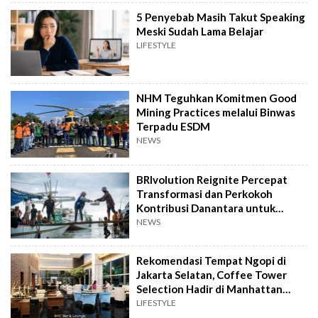
5 Penyebab Masih Takut Speaking
Meski Sudah Lama Belajar
LIFESTYLE
NHM Teguhkan Komitmen Good
Mining Practices melalui Binwas
Terpadu ESDM
NEWS
BRIvolution Reignite Percepat
Transformasi dan Perkokoh
Kontribusi Danantara untuk
Ekonomi Nasional
NEWS
Rekomendasi Tempat Ngopi di
Jakarta Selatan, Coffee Tower
Selection Hadir di Manhattan
Hotel Jakarta
LIFESTYLE