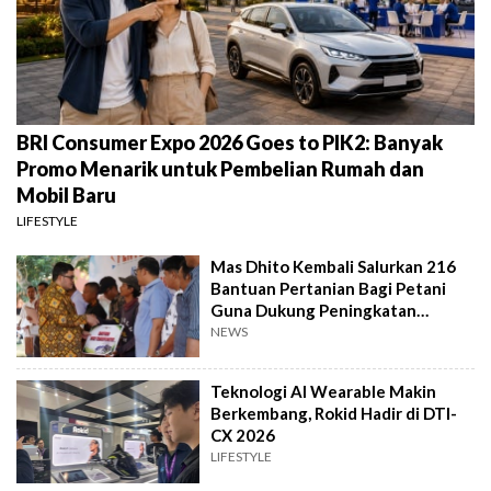
BRI Consumer Expo 2026 Goes to PIK2: Banyak
Promo Menarik untuk Pembelian Rumah dan
Mobil Baru
LIFESTYLE
Mas Dhito Kembali Salurkan 216
Bantuan Pertanian Bagi Petani
Guna Dukung Peningkatan
Produksi
NEWS
Teknologi AI Wearable Makin
Berkembang, Rokid Hadir di DTI-
CX 2026
LIFESTYLE