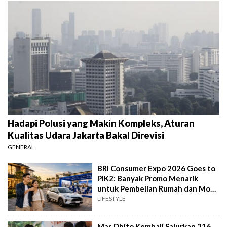
Hadapi Polusi yang Makin Kompleks, Aturan
Kualitas Udara Jakarta Bakal Direvisi
GENERAL
BRI Consumer Expo 2026 Goes to
PIK2: Banyak Promo Menarik
untuk Pembelian Rumah dan Mobil
Baru
LIFESTYLE
Mas Dhito Kembali Salurkan 216