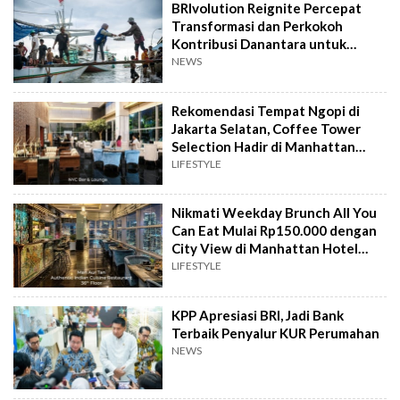
BRIvolution Reignite Percepat
Transformasi dan Perkokoh
Kontribusi Danantara untuk
Ekonomi Nasional
NEWS
Rekomendasi Tempat Ngopi di
Jakarta Selatan, Coffee Tower
Selection Hadir di Manhattan
Hotel Jakarta
LIFESTYLE
Nikmati Weekday Brunch All You
Can Eat Mulai Rp150.000 dengan
City View di Manhattan Hotel
Jakarta
LIFESTYLE
KPP Apresiasi BRI, Jadi Bank
Terbaik Penyalur KUR Perumahan
NEWS