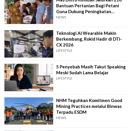
Bantuan Pertanian Bagi Petani
Guna Dukung Peningkatan
Produksi
NEWS
Teknologi AI Wearable Makin
Berkembang, Rokid Hadir di DTI-
CX 2026
LIFESTYLE
5 Penyebab Masih Takut Speaking
Meski Sudah Lama Belajar
LIFESTYLE
NHM Teguhkan Komitmen Good
Mining Practices melalui Binwas
Terpadu ESDM
NEWS