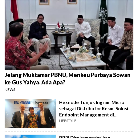
Jelang Muktamar PBNU, Menkeu Purbaya Sowan
ke Gus Yahya, Ada Apa?
NEWS
Hexnode Tunjuk Ingram Micro
sebagai Distributor Resmi Solusi
Endpoint Management di
Indonesia
LIFESTYLE
BBRI Direkomendasikan