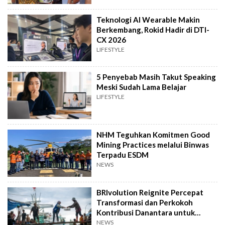
Teknologi AI Wearable Makin
Berkembang, Rokid Hadir di DTI-
CX 2026
LIFESTYLE
5 Penyebab Masih Takut Speaking
Meski Sudah Lama Belajar
LIFESTYLE
NHM Teguhkan Komitmen Good
Mining Practices melalui Binwas
Terpadu ESDM
NEWS
BRIvolution Reignite Percepat
Transformasi dan Perkokoh
Kontribusi Danantara untuk
Ekonomi Nasional
NEWS