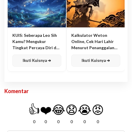
KUIS: Seberapa Leo Sih
Kalkulator Weton
Kamu? Mengukur
Online, Cek Hari Lahir
Tingkat Percaya Diri dan
Menurut Penanggalan
Karisma
Jawa
Ikuti Kuisnya ➔
Ikuti Kuisnya ➔
Komentar
👍
❤️
😂
😧
😭
😡
0
0
0
0
0
0