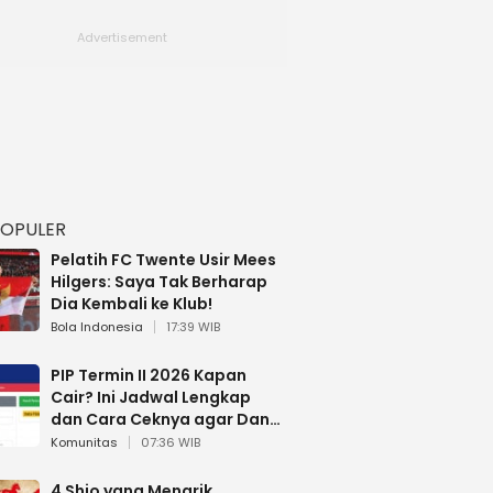
POPULER
Pelatih FC Twente Usir Mees
Hilgers: Saya Tak Berharap
Dia Kembali ke Klub!
Bola Indonesia
17:39 WIB
PIP Termin II 2026 Kapan
Cair? Ini Jadwal Lengkap
dan Cara Ceknya agar Dana
Tidak Hangus!
Komunitas
07:36 WIB
4 Shio yang Menarik