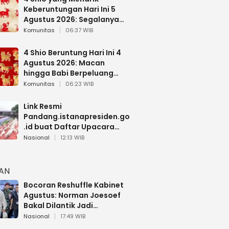
Keberuntungan Hari Ini 5
Agustus 2026: Segalanya
Berjalan Lancar
Komunitas
06:37 WIB
4 Shio Beruntung Hari Ini 4
Agustus 2026: Macan
hingga Babi Berpeluang
Dapat Kabar Baik
Komunitas
06:23 WIB
Link Resmi
Pandang.istanapresiden.go
.id buat Daftar Upacara
Bendera HUT RI di Istana
Nasional
12:13 WIB
Negara
HAN
Bocoran Reshuffle Kabinet
Agustus: Norman Joesoef
Bakal Dilantik Jadi
Wamenhan RI
Nasional
17:49 WIB