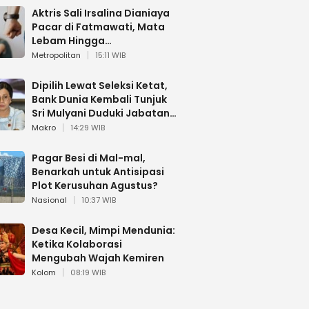
Aktris Sali Irsalina Dianiaya
Pacar di Fatmawati, Mata
Lebam Hingga
Diselamatkan Polantas
Metropolitan
15:11 WIB
Dipilih Lewat Seleksi Ketat,
Bank Dunia Kembali Tunjuk
Sri Mulyani Duduki Jabatan
Strategis
Makro
14:29 WIB
Pagar Besi di Mal-mal,
Benarkah untuk Antisipasi
Plot Kerusuhan Agustus?
Nasional
10:37 WIB
Desa Kecil, Mimpi Mendunia:
Ketika Kolaborasi
Mengubah Wajah Kemiren
Kolom
08:19 WIB