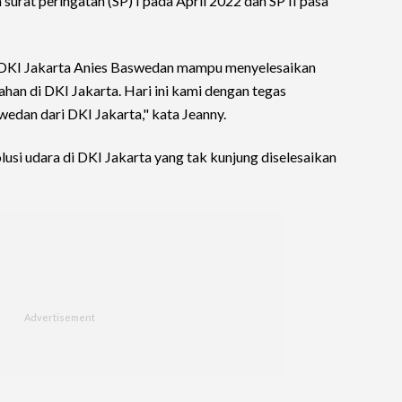
urat peringatan (SP) I pada April 2022 dan SP II pasa
 DKI Jakarta Anies Baswedan mampu menyelesaikan
han di DKI Jakarta. Hari ini kami dengan tegas
dan dari DKI Jakarta," kata Jeanny.
usi udara di DKI Jakarta yang tak kunjung diselesaikan