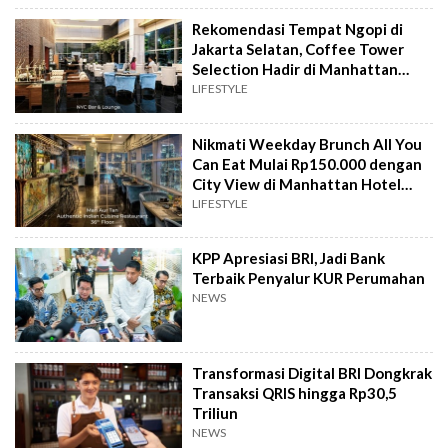
Rekomendasi Tempat Ngopi di
Jakarta Selatan, Coffee Tower
Selection Hadir di Manhattan
Hotel Jakarta
LIFESTYLE
Nikmati Weekday Brunch All You
Can Eat Mulai Rp150.000 dengan
City View di Manhattan Hotel
Jakarta
LIFESTYLE
KPP Apresiasi BRI, Jadi Bank
Terbaik Penyalur KUR Perumahan
NEWS
Transformasi Digital BRI Dongkrak
Transaksi QRIS hingga Rp30,5
Triliun
NEWS