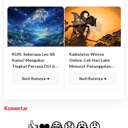
KUIS: Seberapa Leo Sih
Kalkulator Weton
Kamu? Mengukur
Online, Cek Hari Lahir
Tingkat Percaya Diri dan
Menurut Penanggalan
Karisma
Jawa
Ikuti Kuisnya ➔
Ikuti Kuisnya ➔
Komentar
👍
❤️
😂
😧
😭
😡