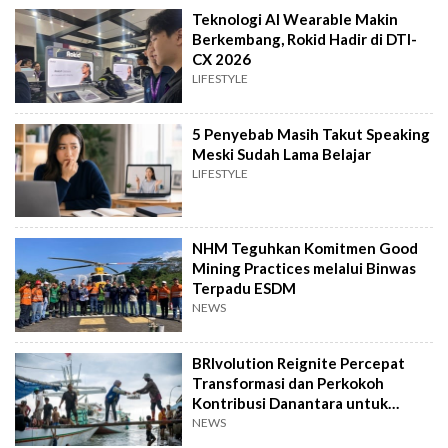
Teknologi AI Wearable Makin
Berkembang, Rokid Hadir di DTI-
CX 2026
LIFESTYLE
5 Penyebab Masih Takut Speaking
Meski Sudah Lama Belajar
LIFESTYLE
NHM Teguhkan Komitmen Good
Mining Practices melalui Binwas
Terpadu ESDM
NEWS
BRIvolution Reignite Percepat
Transformasi dan Perkokoh
Kontribusi Danantara untuk
Ekonomi Nasional
NEWS