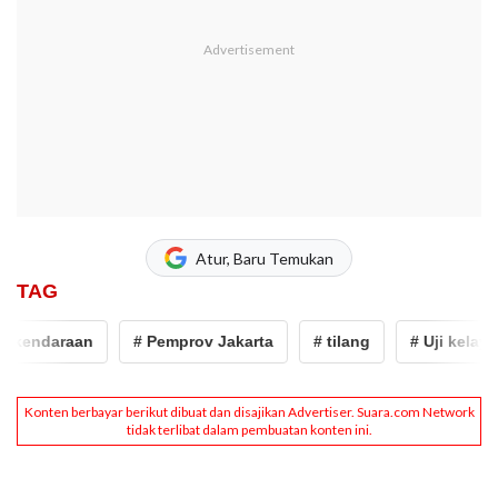
Atur, Baru Temukan
TAG
kendaraan
# Pemprov Jakarta
# tilang
# Uji kelayaka