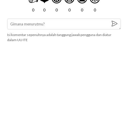
0
0
0
0
0
0
Isi komentar sepenuhnya adalah tanggung jawab pengguna dan diatur
dalam UU ITE