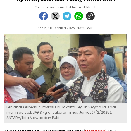
Chandra Iswinarno | Fakhri Fuadi Muflih
Senin, 10 Februari 2025 | 13:20 WIB
Penjabat Gubernur Provinsi DKI Jakarta Teguh Setyabudi saat
meninjau stok LPG 3 kg di Jakarta Timur, Jumat (7/2/2025).
ANTARA/Lifia Mawaddah Putri.
SuaraJakarta.id -
Pemerintah Provinsi (
Pemprov
) DKI