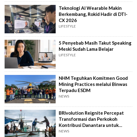
Teknologi AI Wearable Makin
Berkembang, Rokid Hadir di DTI-
CX 2026
LIFESTYLE
5 Penyebab Masih Takut Speaking
Meski Sudah Lama Belajar
LIFESTYLE
NHM Teguhkan Komitmen Good
Mining Practices melalui Binwas
Terpadu ESDM
NEWS
BRIvolution Reignite Percepat
Transformasi dan Perkokoh
Kontribusi Danantara untuk
Ekonomi Nasional
NEWS