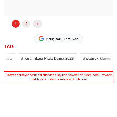
1
2
>
Atur, Baru Temukan
TAG
aya
# Kualifikasi Piala Dunia 2026
# patrick kluivert
#