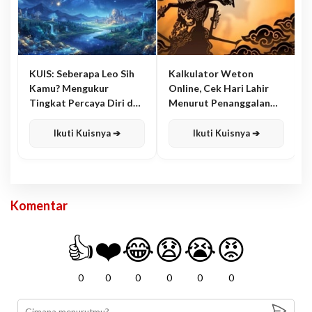
KUIS: Seberapa Leo Sih
Kalkulator Weton
Kamu? Mengukur
Online, Cek Hari Lahir
Tingkat Percaya Diri dan
Menurut Penanggalan
Karisma
Jawa
Ikuti Kuisnya ➔
Ikuti Kuisnya ➔
Komentar
👍
❤️
😂
😧
😭
😡
0
0
0
0
0
0