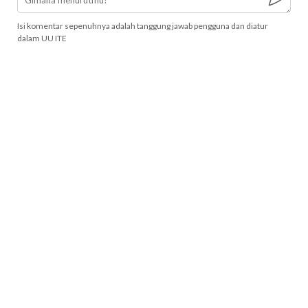
Isi komentar sepenuhnya adalah tanggung jawab pengguna dan diatur
dalam UU ITE