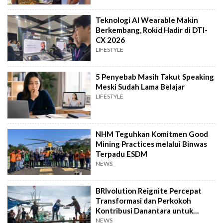
Teknologi AI Wearable Makin
Berkembang, Rokid Hadir di DTI-
CX 2026
LIFESTYLE
5 Penyebab Masih Takut Speaking
Meski Sudah Lama Belajar
LIFESTYLE
NHM Teguhkan Komitmen Good
Mining Practices melalui Binwas
Terpadu ESDM
NEWS
BRIvolution Reignite Percepat
Transformasi dan Perkokoh
Kontribusi Danantara untuk
Ekonomi Nasional
NEWS