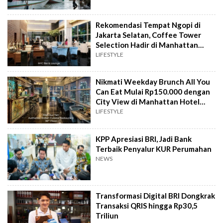
Rekomendasi Tempat Ngopi di
Jakarta Selatan, Coffee Tower
Selection Hadir di Manhattan
Hotel Jakarta
LIFESTYLE
Nikmati Weekday Brunch All You
Can Eat Mulai Rp150.000 dengan
City View di Manhattan Hotel
Jakarta
LIFESTYLE
KPP Apresiasi BRI, Jadi Bank
Terbaik Penyalur KUR Perumahan
NEWS
Transformasi Digital BRI Dongkrak
Transaksi QRIS hingga Rp30,5
Triliun