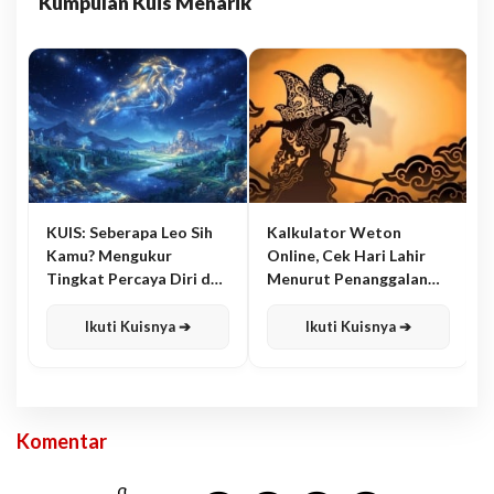
Kumpulan Kuis Menarik
KUIS: Seberapa Leo Sih
Kalkulator Weton
Kamu? Mengukur
Online, Cek Hari Lahir
Tingkat Percaya Diri dan
Menurut Penanggalan
Karisma
Jawa
Ikuti Kuisnya ➔
Ikuti Kuisnya ➔
Komentar