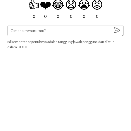
👍
❤️
😂
😧
😭
😡
0
0
0
0
0
0
Isi komentar sepenuhnya adalah tanggung jawab pengguna dan diatur
dalam UU ITE