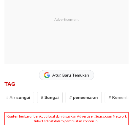
Atur, Baru Temukan
TAG
# Air sungai
# Sungai
# pencemaran
# Kementerian