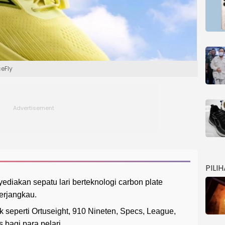
ceFly
PILI
yediakan sepatu lari berteknologi carbon plate
erjangkau.
 seperti Ortuseight, 910 Nineten, Specs, League,
 bagi para pelari.