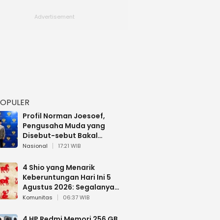
POPULER
Profil Norman Joesoef,
Pengusaha Muda yang
Disebut-sebut Bakal
Dilantik Jadi Wamenhan RI
Nasional
17:21 WIB
4 Shio yang Menarik
Keberuntungan Hari Ini 5
Agustus 2026: Segalanya
Berjalan Lancar
Komunitas
06:37 WIB
4 HP Redmi Memori 256 GB