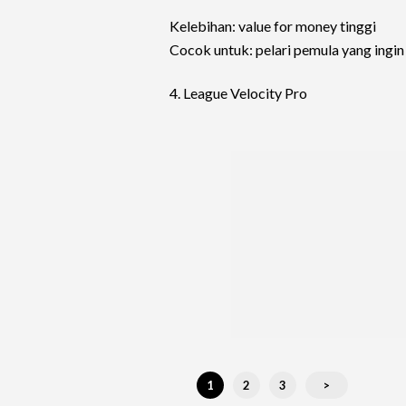
Kelebihan: value for money tinggi
Cocok untuk: pelari pemula yang ingi
4. League Velocity Pro
1
2
3
>