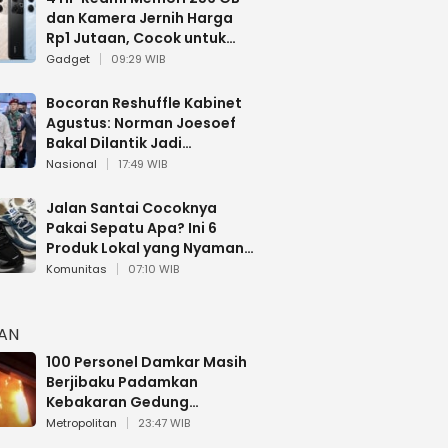
dan Kamera Jernih Harga
Rp1 Jutaan, Cocok untuk
Multitasking
Gadget
09:29 WIB
Bocoran Reshuffle Kabinet
Agustus: Norman Joesoef
Bakal Dilantik Jadi
Wamenhan RI
Nasional
17:49 WIB
Jalan Santai Cocoknya
Pakai Sepatu Apa? Ini 6
Produk Lokal yang Nyaman
Buat 17 Agustusan
Komunitas
07:10 WIB
HAN
100 Personel Damkar Masih
Berjibaku Padamkan
Kebakaran Gedung
Bapenda DKI
Metropolitan
23:47 WIB