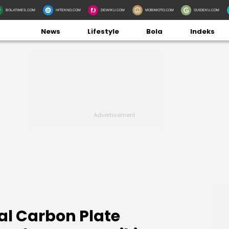
BOLATIMES.COM
HITEKNO.COM
DEWIKU.COM
MOBIMOTO.COM
GUIDEKU.COM
News
Lifestyle
Bola
Indeks
kal Carbon Plate