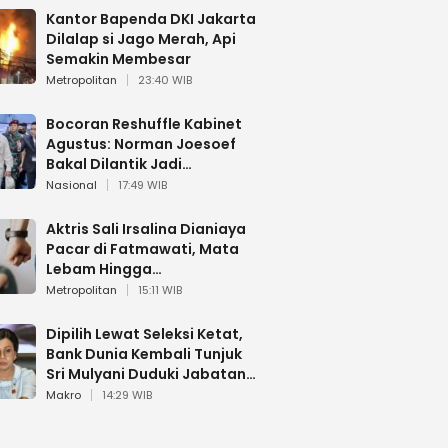
Kantor Bapenda DKI Jakarta
Dilalap si Jago Merah, Api
Semakin Membesar
Metropolitan
23:40 WIB
Bocoran Reshuffle Kabinet
Agustus: Norman Joesoef
Bakal Dilantik Jadi
Wamenhan RI
Nasional
17:49 WIB
Aktris Sali Irsalina Dianiaya
Pacar di Fatmawati, Mata
Lebam Hingga
Diselamatkan Polantas
Metropolitan
15:11 WIB
Dipilih Lewat Seleksi Ketat,
Bank Dunia Kembali Tunjuk
Sri Mulyani Duduki Jabatan
Strategis
Makro
14:29 WIB