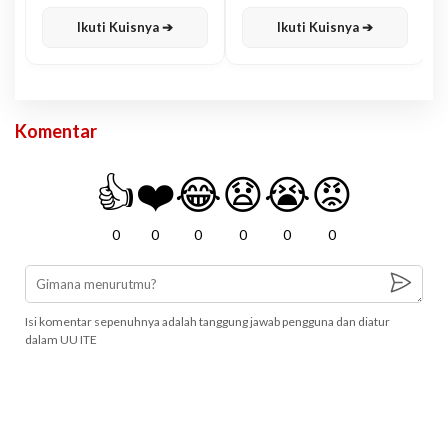
Karisma
Jawa
Ikuti Kuisnya ➔
Ikuti Kuisnya ➔
Komentar
👍
❤️
😂
😧
😭
😡
0
0
0
0
0
0
Isi komentar sepenuhnya adalah tanggung jawab pengguna dan diatur
dalam UU ITE