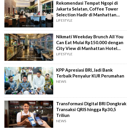
Rekomendasi Tempat Ngopi di
Jakarta Selatan, Coffee Tower
Selection Hadir di Manhattan
Hotel Jakarta
LIFESTYLE
Nikmati Weekday Brunch All You
Can Eat Mulai Rp150.000 dengan
City View di Manhattan Hotel
Jakarta
LIFESTYLE
KPP Apresiasi BRI, Jadi Bank
Terbaik Penyalur KUR Perumahan
NEWS
Transformasi Digital BRI Dongkrak
Transaksi QRIS hingga Rp30,5
Triliun
NEWS