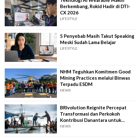
Teknologi AI Wearable Makin
Berkembang, Rokid Hadir di DTI-
CX 2026
LIFESTYLE
5 Penyebab Masih Takut Speaking
Meski Sudah Lama Belajar
LIFESTYLE
NHM Teguhkan Komitmen Good
Mining Practices melalui Binwas
Terpadu ESDM
NEWS
BRIvolution Reignite Percepat
Transformasi dan Perkokoh
Kontribusi Danantara untuk
Ekonomi Nasional
NEWS