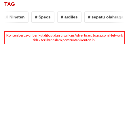
TAG
Nineten
# Specs
# ardiles
# sepatu olahraga lokal