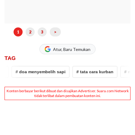
1
2
3
>
Atur, Baru Temukan
TAG
# doa menyembelih sapi
# tata cara kurban
# menyemb