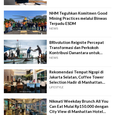
NHM Teguhkan Komitmen Good
Mining Practices melalui Binwas
Terpadu ESDM
NEWS
BRIvolution Reignite Percepat
Transformasi dan Perkokoh
Kontribusi Danantara untuk
Ekonomi Nasional
NEWS
Rekomendasi Tempat Ngopi di
Jakarta Selatan, Coffee Tower
Selection Hadir di Manhattan
Hotel Jakarta
LIFESTYLE
Nikmati Weekday Brunch All You
Can Eat Mulai Rp150.000 dengan
City View di Manhattan Hotel