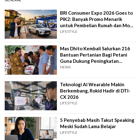
BRI Consumer Expo 2026 Goes to
PIK2: Banyak Promo Menarik
untuk Pembelian Rumah dan Mobil
Baru
LIFESTYLE
Mas Dhito Kembali Salurkan 216
Bantuan Pertanian Bagi Petani
Guna Dukung Peningkatan
Produksi
NEWS
Teknologi AI Wearable Makin
Berkembang, Rokid Hadir di DTI-
CX 2026
LIFESTYLE
5 Penyebab Masih Takut Speaking
Meski Sudah Lama Belajar
LIFESTYLE