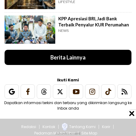
Jakarta
LIFESTYLE
KPP Apresiasi BRI, Jadi Bank
Terbaik Penyalur KUR Perumahan
NEWS
Berita Lainnya
Ikuti Kami
Dapatkan informasi terkini dan terbaru yang dikirimkan langsung ke
Inbox anda
Redaksi
Kontak
Tentang Kami
Karir
Pedoman Media Siber
Site Map