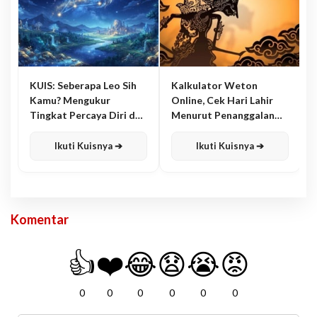
KUIS: Seberapa Leo Sih
Kalkulator Weton
Kamu? Mengukur
Online, Cek Hari Lahir
Tingkat Percaya Diri dan
Menurut Penanggalan
Karisma
Jawa
Ikuti Kuisnya ➔
Ikuti Kuisnya ➔
Komentar
👍
❤️
😂
😧
😭
😡
0
0
0
0
0
0