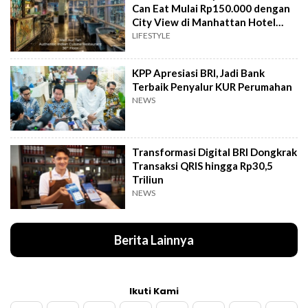
Can Eat Mulai Rp150.000 dengan
City View di Manhattan Hotel
Jakarta
LIFESTYLE
KPP Apresiasi BRI, Jadi Bank
Terbaik Penyalur KUR Perumahan
NEWS
Transformasi Digital BRI Dongkrak
Transaksi QRIS hingga Rp30,5
Triliun
NEWS
Berita Lainnya
Ikuti Kami