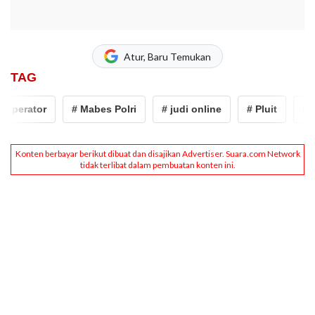
Atur, Baru Temukan
TAG
operator
# Mabes Polri
# judi online
# Pluit
# op