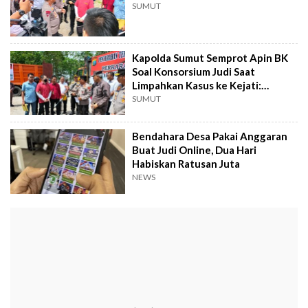
SUMUT
Kapolda Sumut Semprot Apin BK
Soal Konsorsium Judi Saat
Limpahkan Kasus ke Kejati:
Kenapa Sebut Nama Saya, Itu
SUMUT
Fitnah!
Bendahara Desa Pakai Anggaran
Buat Judi Online, Dua Hari
Habiskan Ratusan Juta
NEWS