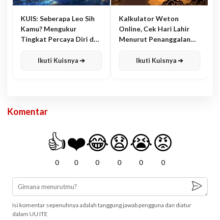
KUIS: Seberapa Leo Sih
Kalkulator Weton
Kamu? Mengukur
Online, Cek Hari Lahir
Tingkat Percaya Diri dan
Menurut Penanggalan
Karisma
Jawa
Ikuti Kuisnya ➔
Ikuti Kuisnya ➔
Komentar
👍
❤️
😂
😧
😭
😡
0
0
0
0
0
0
Isi komentar sepenuhnya adalah tanggung jawab pengguna dan diatur
dalam UU ITE