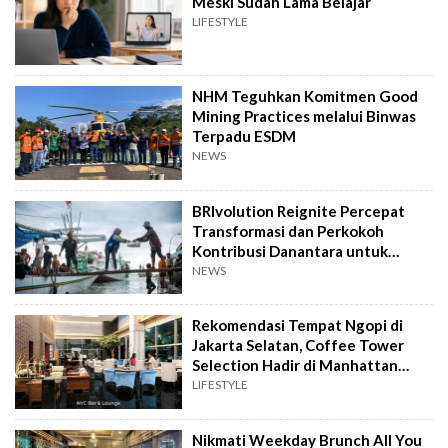
Meski Sudah Lama Belajar
LIFESTYLE
NHM Teguhkan Komitmen Good
Mining Practices melalui Binwas
Terpadu ESDM
NEWS
BRIvolution Reignite Percepat
Transformasi dan Perkokoh
Kontribusi Danantara untuk
Ekonomi Nasional
NEWS
Rekomendasi Tempat Ngopi di
Jakarta Selatan, Coffee Tower
Selection Hadir di Manhattan
Hotel Jakarta
LIFESTYLE
Nikmati Weekday Brunch All You