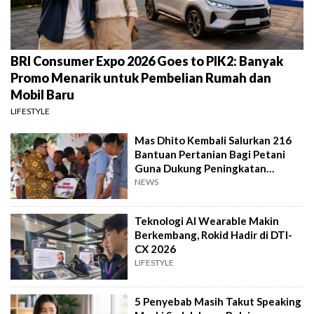
BRI Consumer Expo 2026 Goes to PIK2: Banyak
Promo Menarik untuk Pembelian Rumah dan
Mobil Baru
LIFESTYLE
Mas Dhito Kembali Salurkan 216
Bantuan Pertanian Bagi Petani
Guna Dukung Peningkatan
Produksi
NEWS
Teknologi AI Wearable Makin
Berkembang, Rokid Hadir di DTI-
CX 2026
LIFESTYLE
5 Penyebab Masih Takut Speaking