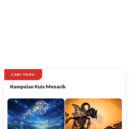
CARI TAHU
Kumpulan Kuis Menarik