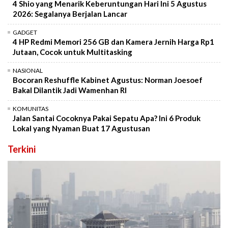
4 Shio yang Menarik Keberuntungan Hari Ini 5 Agustus
2026: Segalanya Berjalan Lancar
GADGET
4 HP Redmi Memori 256 GB dan Kamera Jernih Harga Rp1
Jutaan, Cocok untuk Multitasking
NASIONAL
Bocoran Reshuffle Kabinet Agustus: Norman Joesoef
Bakal Dilantik Jadi Wamenhan RI
KOMUNITAS
Jalan Santai Cocoknya Pakai Sepatu Apa? Ini 6 Produk
Lokal yang Nyaman Buat 17 Agustusan
Terkini