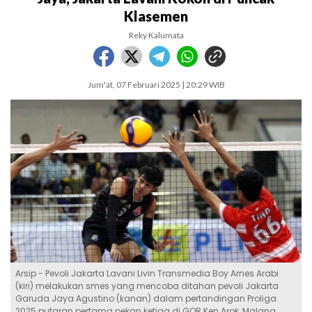
Klasemen
Reky Kalumata
Jum'at, 07 Februari 2025 | 20:29 WIB
Arsip - Pevoli Jakarta Lavani Livin Transmedia Boy Arnes Arabi
(kiri) melakukan smes yang mencoba ditahan pevoli Jakarta
Garuda Jaya Agustino (kanan) dalam pertandingan Proliga
2025 putaran pertama pekan ketiga di GOR Ken Arok, Malang,