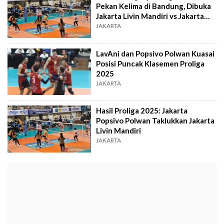
Pekan Kelima di Bandung, Dibuka
Jakarta Livin Mandiri vs Jakarta
Electric PLN
JAKARTA
LavAni dan Popsivo Polwan Kuasai
Posisi Puncak Klasemen Proliga
2025
JAKARTA
Hasil Proliga 2025: Jakarta
Popsivo Polwan Taklukkan Jakarta
Livin Mandiri
JAKARTA