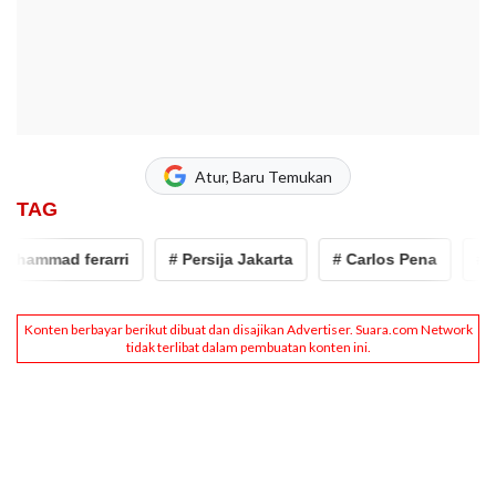
Atur, Baru Temukan
TAG
ammad ferarri
# Persija Jakarta
# Carlos Pena
# Pers