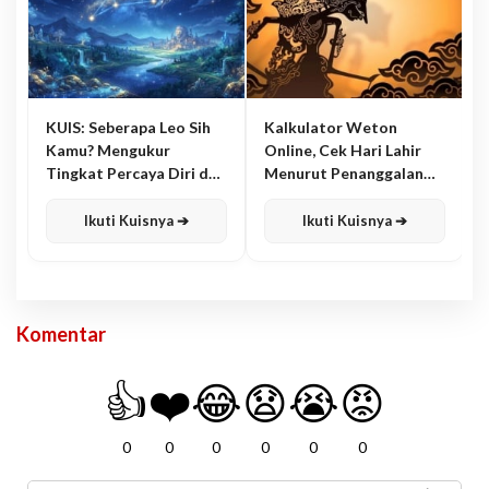
KUIS: Seberapa Leo Sih
Kalkulator Weton
Kamu? Mengukur
Online, Cek Hari Lahir
Tingkat Percaya Diri dan
Menurut Penanggalan
Karisma
Jawa
Ikuti Kuisnya ➔
Ikuti Kuisnya ➔
Komentar
👍
❤️
😂
😧
😭
😡
0
0
0
0
0
0