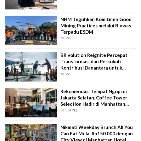
NHM Teguhkan Komitmen Good
Mining Practices melalui Binwas
Terpadu ESDM
NEWS
BRIvolution Reignite Percepat
Transformasi dan Perkokoh
Kontribusi Danantara untuk
Ekonomi Nasional
NEWS
Rekomendasi Tempat Ngopi di
Jakarta Selatan, Coffee Tower
Selection Hadir di Manhattan
Hotel Jakarta
LIFESTYLE
Nikmati Weekday Brunch All You
Can Eat Mulai Rp150.000 dengan
City View di Manhattan Hotel