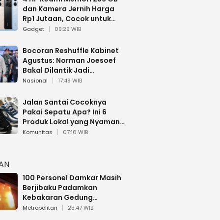
dan Kamera Jernih Harga
Rp1 Jutaan, Cocok untuk
Multitasking
Gadget
09:29 WIB
Bocoran Reshuffle Kabinet
Agustus: Norman Joesoef
Bakal Dilantik Jadi
Wamenhan RI
Nasional
17:49 WIB
Jalan Santai Cocoknya
Pakai Sepatu Apa? Ini 6
Produk Lokal yang Nyaman
Buat 17 Agustusan
Komunitas
07:10 WIB
HAN
100 Personel Damkar Masih
Berjibaku Padamkan
Kebakaran Gedung
Bapenda DKI
Metropolitan
23:47 WIB