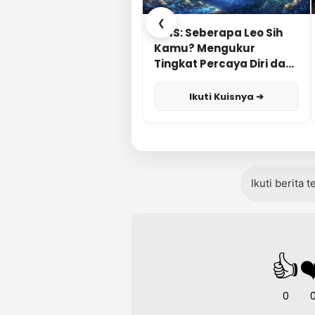
❮
KUIS: Seberapa Leo Sih
Kamu? Mengukur
Tingkat Percaya Diri dan
Karisma
Ikuti Kuisnya ➔
Ikuti berita 
👍
❤
0