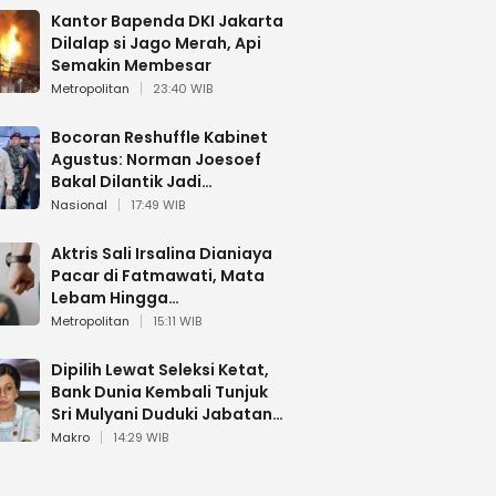
Kantor Bapenda DKI Jakarta
Dilalap si Jago Merah, Api
Semakin Membesar
Metropolitan
23:40 WIB
Bocoran Reshuffle Kabinet
Agustus: Norman Joesoef
Bakal Dilantik Jadi
Wamenhan RI
Nasional
17:49 WIB
Aktris Sali Irsalina Dianiaya
Pacar di Fatmawati, Mata
Lebam Hingga
Diselamatkan Polantas
Metropolitan
15:11 WIB
Dipilih Lewat Seleksi Ketat,
Bank Dunia Kembali Tunjuk
Sri Mulyani Duduki Jabatan
Strategis
Makro
14:29 WIB