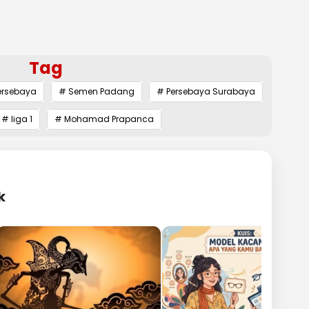
Tag
ersebaya
# Semen Padang
# Persebaya Surabaya
# liga 1
# Mohamad Prapanca
k