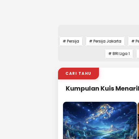
# Persija
# Persija Jakarta
# P
# BRI Liga 1
CARI TAHU
Kumpulan Kuis Menari