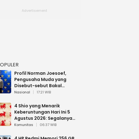
POPULER
Profil Norman Joesoef,
Pengusaha Muda yang
Disebut-sebut Bakal
Dilantik Jadi Wamenhan RI
Nasional
17:21 WIB
4 Shio yang Menarik
Keberuntungan Hari Ini 5
Agustus 2026: Segalanya
Berjalan Lancar
Komunitas
06:37 WIB
4 HP Redmi Memori 256 GB