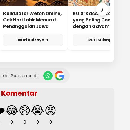
❯
Kalkulator Weton Online,
KUIS: Kacamata Apa
Cek Hari Lahir Menurut
yang Paling Cocok
Penanggalan Jawa
dengan Gayamu?
Ikuti Kuisnya ➔
Ikuti Kuisnya ➔
terkini Suara.com di:
Komentar
️
😂
😧
😭
😡
0
0
0
0
0