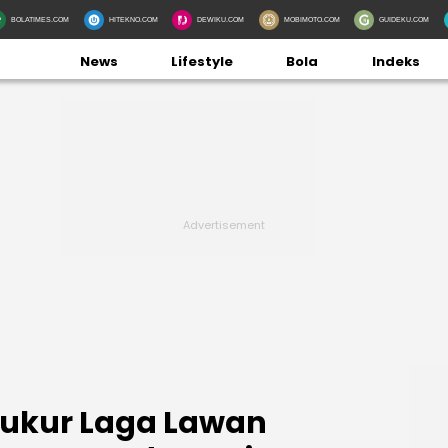
BOLATIMES.COM
HITEKNO.COM
DEWIKU.COM
MOBIMOTO.COM
GUIDEKU.COM
News
Lifestyle
Bola
Indeks
syukur Laga Lawan