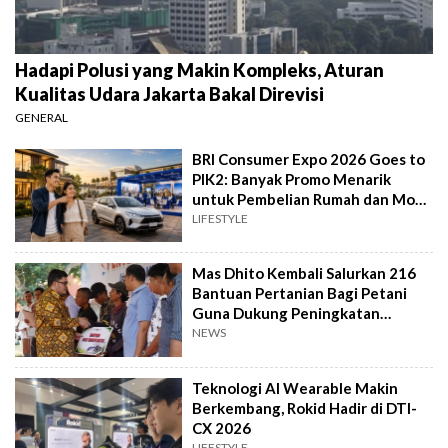
Hadapi Polusi yang Makin Kompleks, Aturan
Kualitas Udara Jakarta Bakal Direvisi
GENERAL
BRI Consumer Expo 2026 Goes to
PIK2: Banyak Promo Menarik
untuk Pembelian Rumah dan Mobil
Baru
LIFESTYLE
Mas Dhito Kembali Salurkan 216
Bantuan Pertanian Bagi Petani
Guna Dukung Peningkatan
Produksi
NEWS
Teknologi AI Wearable Makin
Berkembang, Rokid Hadir di DTI-
CX 2026
LIFESTYLE