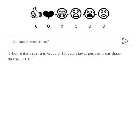
👍
❤️
😂
😧
😭
😡
0
0
0
0
0
0
Isi komentar sepenuhnya adalah tanggung jawab pengguna dan diatur
dalam UU ITE