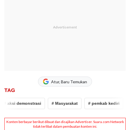
Atur, Baru Temukan
TAG
# aksi demonstrasi
# Masyarakat
# pemkab kediri
# 