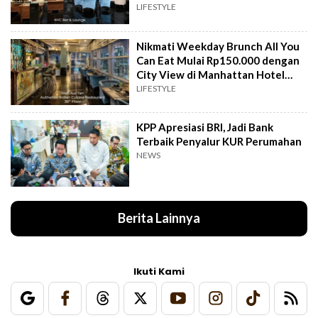
Hotel Jakarta
LIFESTYLE
Nikmati Weekday Brunch All You
Can Eat Mulai Rp150.000 dengan
City View di Manhattan Hotel
Jakarta
LIFESTYLE
KPP Apresiasi BRI, Jadi Bank
Terbaik Penyalur KUR Perumahan
NEWS
Berita Lainnya
Ikuti Kami