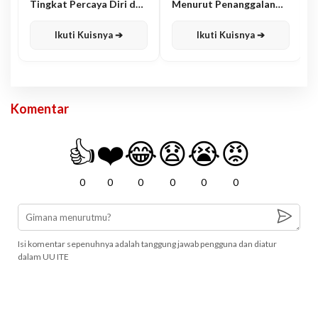
Tingkat Percaya Diri dan
Menurut Penanggalan
Karisma
Jawa
Ikuti Kuisnya ➔
Ikuti Kuisnya ➔
Komentar
👍
❤️
😂
😧
😭
😡
0
0
0
0
0
0
Isi komentar sepenuhnya adalah tanggung jawab pengguna dan diatur
dalam UU ITE