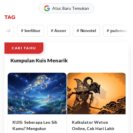
Atur, Baru Temukan
TAG
eal
# berlibur
# Accor
# Novotel
# pulomas
CARI TAHU
Kumpulan Kuis Menarik
KUIS: Seberapa Leo Sih
Kalkulator Weton
Kamu? Mengukur
Online, Cek Hari Lahir