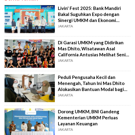
Livin' Fest 2025: Bank Mandiri
Bakal Suguhkan Expo dengan
Sinergi UMKM dan Ekonomi
Kreatif
JAKARTA
Di Garasi UMKM yang Didirikan
Mas Dhito, Wisatawan Asal
California Antusias Melihat Seni
Tari Lokal
JAKARTA
Peduli Pengusaha Kecil dan
Menengah, Tahun Ini Mas Dhito
Alokasikan Bantuan Modal bagi
5.446 UMKM
JAKARTA
Dorong UMKM, BNI Gandeng
Kementerian UMKM Perluas
Layanan Keuangan
JAKARTA