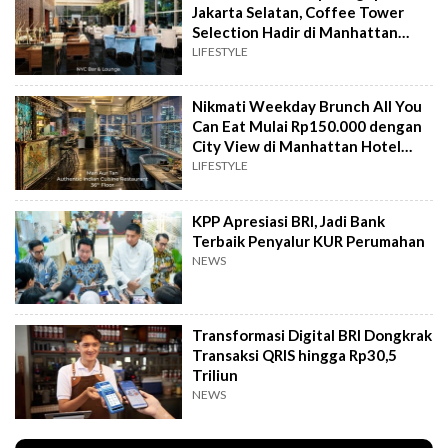
Jakarta Selatan, Coffee Tower
Selection Hadir di Manhattan
Hotel Jakarta
LIFESTYLE
Nikmati Weekday Brunch All You
Can Eat Mulai Rp150.000 dengan
City View di Manhattan Hotel
Jakarta
LIFESTYLE
KPP Apresiasi BRI, Jadi Bank
Terbaik Penyalur KUR Perumahan
NEWS
Transformasi Digital BRI Dongkrak
Transaksi QRIS hingga Rp30,5
Triliun
NEWS