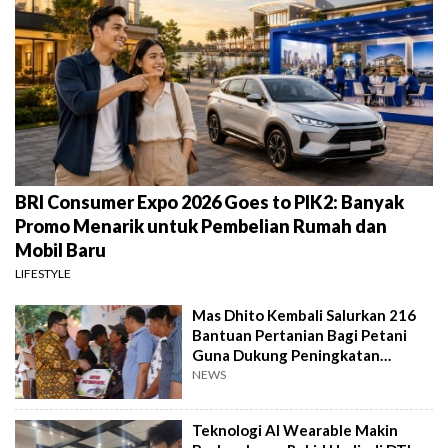
BRI Consumer Expo 2026 Goes to PIK2: Banyak
Promo Menarik untuk Pembelian Rumah dan
Mobil Baru
LIFESTYLE
Mas Dhito Kembali Salurkan 216
Bantuan Pertanian Bagi Petani
Guna Dukung Peningkatan
Produksi
NEWS
Teknologi AI Wearable Makin