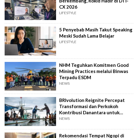
Berkembang, Rokid Hadir di DTI-
CX 2026
LIFESTYLE
5 Penyebab Masih Takut Speaking
Meski Sudah Lama Belajar
LIFESTYLE
NHM Teguhkan Komitmen Good
Mining Practices melalui Binwas
Terpadu ESDM
NEWS
BRIvolution Reignite Percepat
Transformasi dan Perkokoh
Kontribusi Danantara untuk
Ekonomi Nasional
NEWS
Rekomendasi Tempat Ngopi di