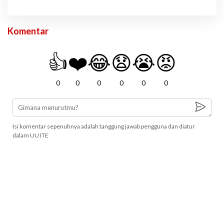
Komentar
👍
❤️
😂
😧
😭
😡
0
0
0
0
0
0
Isi komentar sepenuhnya adalah tanggung jawab pengguna dan diatur
dalam UU ITE