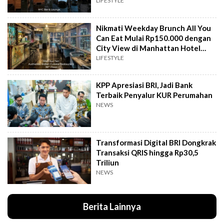
Hotel Jakarta
LIFESTYLE
Nikmati Weekday Brunch All You
Can Eat Mulai Rp150.000 dengan
City View di Manhattan Hotel
Jakarta
LIFESTYLE
KPP Apresiasi BRI, Jadi Bank
Terbaik Penyalur KUR Perumahan
NEWS
Transformasi Digital BRI Dongkrak
Transaksi QRIS hingga Rp30,5
Triliun
NEWS
Berita Lainnya