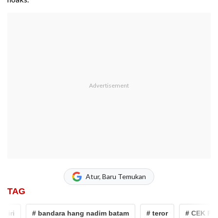
Atur, Baru Temukan
TAG
i
# bandara hang nadim batam
# teror
# CEK FAKTA