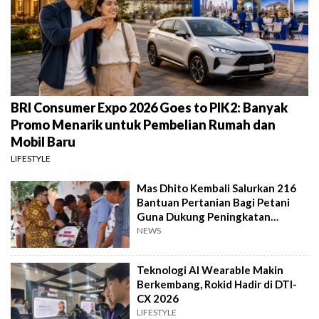
BRI Consumer Expo 2026 Goes to PIK2: Banyak
Promo Menarik untuk Pembelian Rumah dan
Mobil Baru
LIFESTYLE
Mas Dhito Kembali Salurkan 216
Bantuan Pertanian Bagi Petani
Guna Dukung Peningkatan
Produksi
NEWS
Teknologi AI Wearable Makin
Berkembang, Rokid Hadir di DTI-
CX 2026
LIFESTYLE