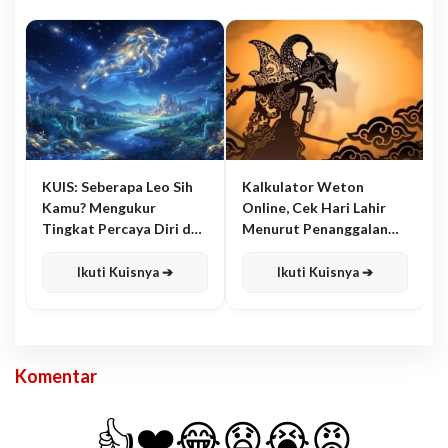
KUIS: Seberapa Leo Sih
Kalkulator Weton
Kamu? Mengukur
Online, Cek Hari Lahir
Tingkat Percaya Diri dan
Menurut Penanggalan
Karisma
Jawa
Ikuti Kuisnya ➔
Ikuti Kuisnya ➔
Komentar
👍
❤️
😂
😧
😭
😡