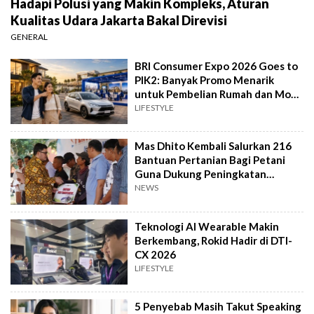
Hadapi Polusi yang Makin Kompleks, Aturan
Kualitas Udara Jakarta Bakal Direvisi
GENERAL
BRI Consumer Expo 2026 Goes to
PIK2: Banyak Promo Menarik
untuk Pembelian Rumah dan Mobil
Baru
LIFESTYLE
Mas Dhito Kembali Salurkan 216
Bantuan Pertanian Bagi Petani
Guna Dukung Peningkatan
Produksi
NEWS
Teknologi AI Wearable Makin
Berkembang, Rokid Hadir di DTI-
CX 2026
LIFESTYLE
5 Penyebab Masih Takut Speaking