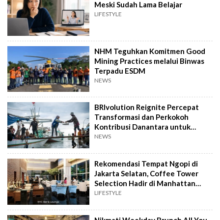
Meski Sudah Lama Belajar
LIFESTYLE
NHM Teguhkan Komitmen Good
Mining Practices melalui Binwas
Terpadu ESDM
NEWS
BRIvolution Reignite Percepat
Transformasi dan Perkokoh
Kontribusi Danantara untuk
Ekonomi Nasional
NEWS
Rekomendasi Tempat Ngopi di
Jakarta Selatan, Coffee Tower
Selection Hadir di Manhattan
Hotel Jakarta
LIFESTYLE
Nikmati Weekday Brunch All You