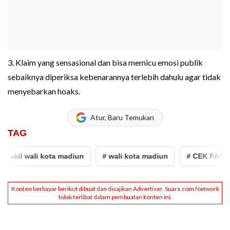
3. Klaim yang sensasional dan bisa memicu emosi publik
sebaiknya diperiksa kebenarannya terlebih dahulu agar tidak
menyebarkan hoaks.
Atur, Baru Temukan
TAG
kil wali kota madiun
# wali kota madiun
# CEK FAKTA