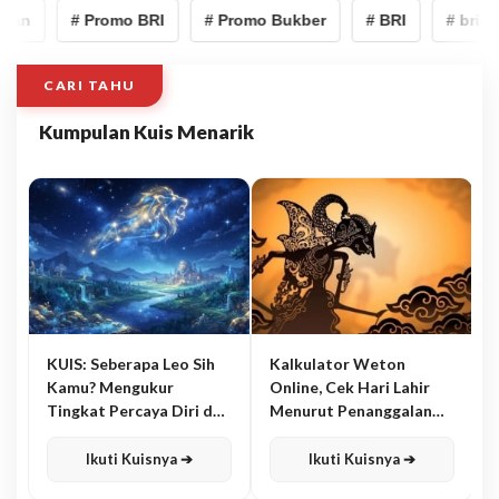
an
# Promo BRI
# Promo Bukber
# BRI
# bri
CARI TAHU
Kumpulan Kuis Menarik
KUIS: Seberapa Leo Sih
Kalkulator Weton
Kamu? Mengukur
Online, Cek Hari Lahir
Tingkat Percaya Diri dan
Menurut Penanggalan
Karisma
Jawa
Ikuti Kuisnya ➔
Ikuti Kuisnya ➔