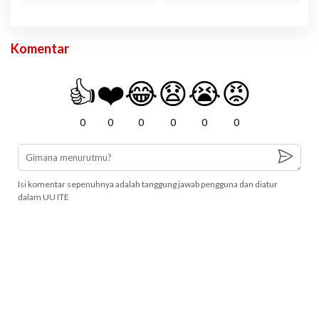
Komentar
👍
❤️
😂
😧
😭
😡
0
0
0
0
0
0
Isi komentar sepenuhnya adalah tanggung jawab pengguna dan diatur
dalam UU ITE