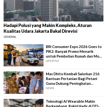
Hadapi Polusi yang Makin Kompleks, Aturan
Kualitas Udara Jakarta Bakal Direvisi
GENERAL
BRI Consumer Expo 2026 Goes to
PIK2: Banyak Promo Menarik
untuk Pembelian Rumah dan Mobil
Baru
LIFESTYLE
Mas Dhito Kembali Salurkan 216
Bantuan Pertanian Bagi Petani
Guna Dukung Peningkatan
Produksi
NEWS
Teknologi AI Wearable Makin
Berkembang, Rokid Hadir di DTI-