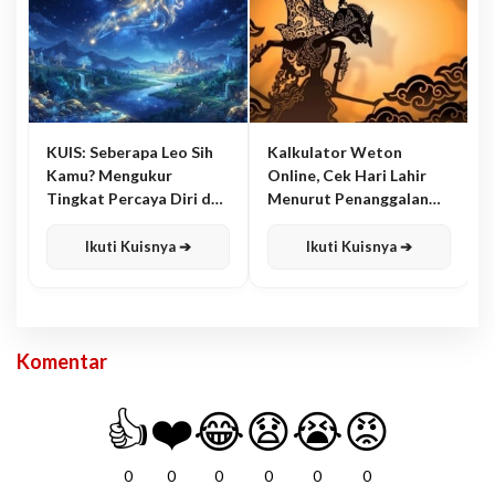
KUIS: Seberapa Leo Sih
Kalkulator Weton
Kamu? Mengukur
Online, Cek Hari Lahir
Tingkat Percaya Diri dan
Menurut Penanggalan
Karisma
Jawa
Ikuti Kuisnya ➔
Ikuti Kuisnya ➔
Komentar
👍
❤️
😂
😧
😭
😡
0
0
0
0
0
0