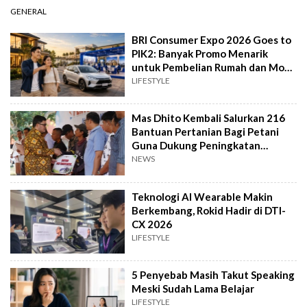
GENERAL
BRI Consumer Expo 2026 Goes to
PIK2: Banyak Promo Menarik
untuk Pembelian Rumah dan Mobil
Baru
LIFESTYLE
Mas Dhito Kembali Salurkan 216
Bantuan Pertanian Bagi Petani
Guna Dukung Peningkatan
Produksi
NEWS
Teknologi AI Wearable Makin
Berkembang, Rokid Hadir di DTI-
CX 2026
LIFESTYLE
5 Penyebab Masih Takut Speaking
Meski Sudah Lama Belajar
LIFESTYLE