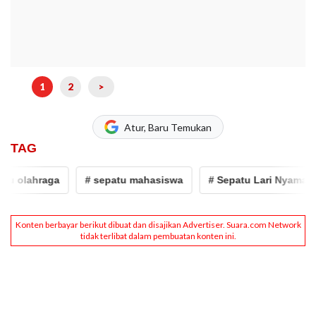
1
2
>
Atur, Baru Temukan
TAG
lahraga
# sepatu mahasiswa
# Sepatu Lari Nyaman
#