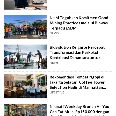
NHM Teguhkan Komitmen Good
Mining Practices melalui Binwas
Terpadu ESDM
NEWS
BRIvolution Reignite Percepat
Transformasi dan Perkokoh
Kontribusi Danantara untuk
Ekonomi Nasional
NEWS
Rekomendasi Tempat Ngopi di
Jakarta Selatan, Coffee Tower
Selection Hadir di Manhattan
Hotel Jakarta
LIFESTYLE
Nikmati Weekday Brunch All You
Can Eat Mulai Rp150.000 dengan