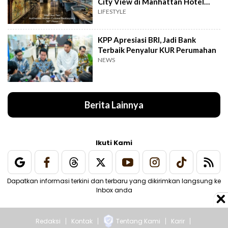
City View di Manhattan Hotel
Jakarta
LIFESTYLE
KPP Apresiasi BRI, Jadi Bank
Terbaik Penyalur KUR Perumahan
NEWS
Berita Lainnya
Ikuti Kami
Dapatkan informasi terkini dan terbaru yang dikirimkan langsung ke
Inbox anda
Redaksi
Kontak
Tentang Kami
Karir