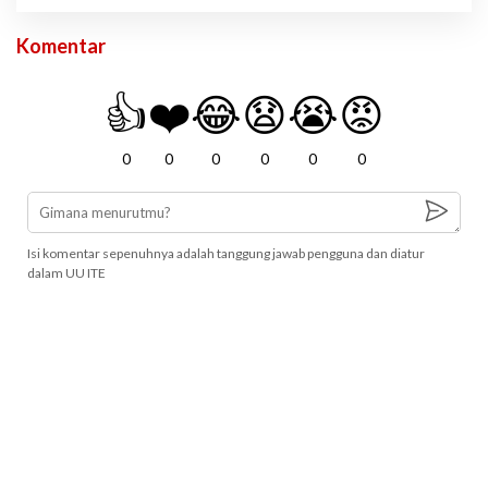
Komentar
👍
❤️
😂
😧
😭
😡
0
0
0
0
0
0
Isi komentar sepenuhnya adalah tanggung jawab pengguna dan diatur
dalam UU ITE