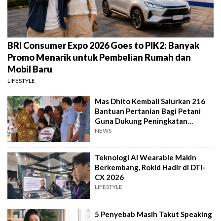
BRI Consumer Expo 2026 Goes to PIK2: Banyak
Promo Menarik untuk Pembelian Rumah dan
Mobil Baru
LIFESTYLE
Mas Dhito Kembali Salurkan 216
Bantuan Pertanian Bagi Petani
Guna Dukung Peningkatan
Produksi
NEWS
Teknologi AI Wearable Makin
Berkembang, Rokid Hadir di DTI-
CX 2026
LIFESTYLE
5 Penyebab Masih Takut Speaking