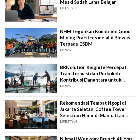
Meski Sudah Lama Belajar
LIFESTYLE
NHM Teguhkan Komitmen Good
Mining Practices melalui Binwas
Terpadu ESDM
NEWS
BRIvolution Reignite Percepat
Transformasi dan Perkokoh
Kontribusi Danantara untuk
Ekonomi Nasional
NEWS
Rekomendasi Tempat Ngopi di
Jakarta Selatan, Coffee Tower
Selection Hadir di Manhattan
Hotel Jakarta
LIFESTYLE
Nikmati Weekday Brunch All You