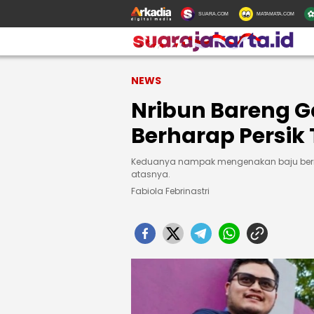
SUARA.COM
MATAMATA.COM
NEWS
Nribun Bareng G
Berharap Persik
Keduanya nampak mengenakan baju bernu
atasnya.
Fabiola Febrinastri