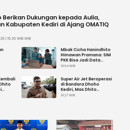
o Berikan Dukungan kepada Aulia,
an Kabupaten Kediri di Ajang OMATIQ
5 | 15:25 WIB WIB
an
Mbak Cicha Hanindhito
Himawan Pramana: SIM
PKK Bisa Jadi Data
erda
Rujukan Program
19:54 WIB
Kembali
Super Air Jet Beroperasi
Dhito
di Bandara Dhoho
i
Kediri, Mas Dhito
as 70
Hadirkan Berbagai
19:27 WIB
Promo Wisata Menarik