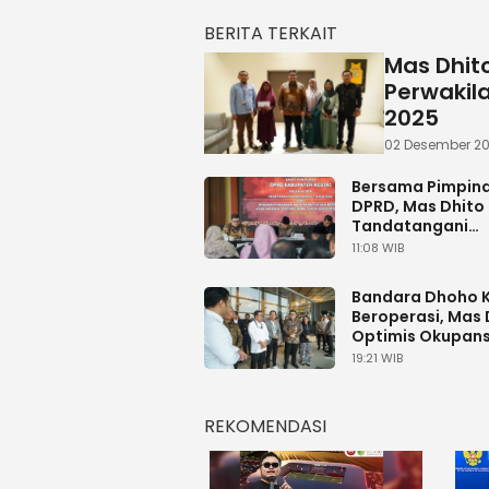
BERITA TERKAIT
Mas Dhit
Perwakil
2025
02 Desember 202
Bersama Pimpin
DPRD, Mas Dhito
Tandatangani
Persetujuan Rap
11:08 WIB
APBD 2026
Bandara Dhoho 
Beroperasi, Mas 
Optimis Okupans
Penumpang di At
19:21 WIB
Persen
REKOMENDASI