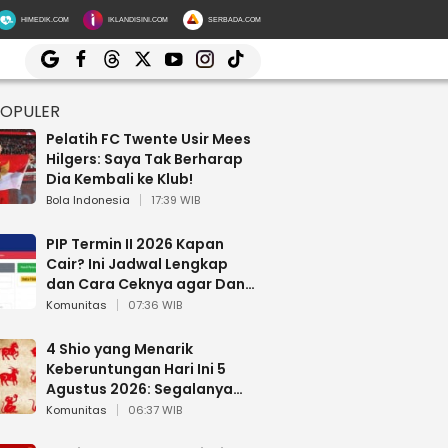
HIMEDIK.COM
IKLANDISINI.COM
SERBADA.COM
POPULER
Pelatih FC Twente Usir Mees
Hilgers: Saya Tak Berharap
Dia Kembali ke Klub!
Bola Indonesia
17:39 WIB
PIP Termin II 2026 Kapan
Cair? Ini Jadwal Lengkap
dan Cara Ceknya agar Dana
Tidak Hangus!
Komunitas
07:36 WIB
4 Shio yang Menarik
Keberuntungan Hari Ini 5
Agustus 2026: Segalanya
Berjalan Lancar
Komunitas
06:37 WIB