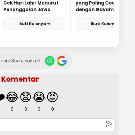
Cek Hari Lahir Menurut
yang Paling Cocok
Penanggalan Jawa
dengan Gayamu?
Ikuti Kuisnya ➔
Ikuti Kuisnya ➔
terkini Suara.com di:
Komentar
️
😂
😧
😭
😡
0
0
0
0
0