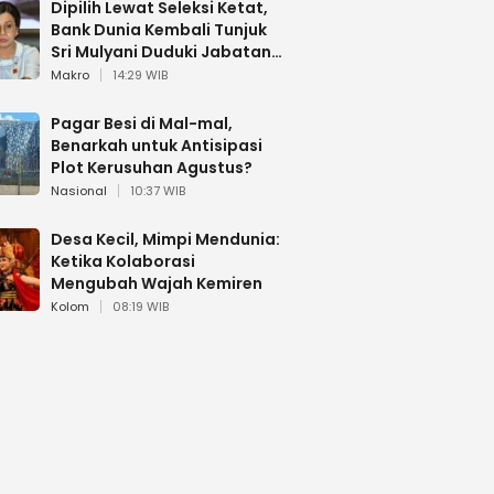
Dipilih Lewat Seleksi Ketat,
Bank Dunia Kembali Tunjuk
Sri Mulyani Duduki Jabatan
Strategis
Makro
14:29 WIB
Pagar Besi di Mal-mal,
Benarkah untuk Antisipasi
Plot Kerusuhan Agustus?
Nasional
10:37 WIB
Desa Kecil, Mimpi Mendunia:
Ketika Kolaborasi
Mengubah Wajah Kemiren
Kolom
08:19 WIB