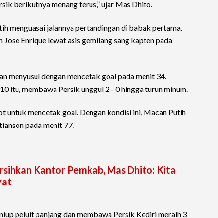
sik berikutnya menang terus,” ujar Mas Dhito.
tih menguasai jalannya pertandingan di babak pertama.
n Jose Enrique lewat asis gemilang sang kapten pada
lian menyusul dengan mencetak goal pada menit 34.
0 itu, membawa Persik unggul 2 - 0 hingga turun minum.
ot untuk mencetak goal. Dengan kondisi ini, Macan Putih
tianson pada menit 77.
ihkan Kantor Pemkab, Mas Dhito: Kita
yat
eniup peluit panjang dan membawa Persik Kediri meraih 3