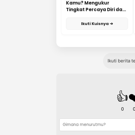
Kamu? Mengukur
Tingkat Percaya Diri dan
Karisma
Ikuti Kuisnya ➔
Ikuti berita 
👍
❤
0