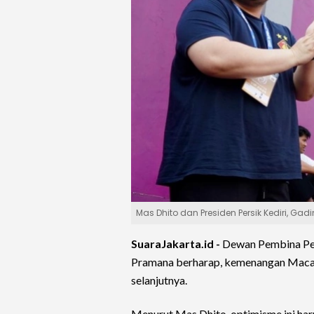
Mas Dhito dan Presiden Persik Kediri, Gad
SuaraJakarta.id -
Dewan Pembina Pers
Pramana berharap, kemenangan Macan
selanjutnya.
Menurut Mas Dhito, optimisme ini har