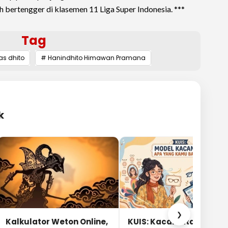
asih bertengger di klasemen 11 Liga Super Indonesia. ***
Tag
s dhito
# Hanindhito Himawan Pramana
k
❯
Kalkulator Weton Online,
KUIS: Kacamata Apa