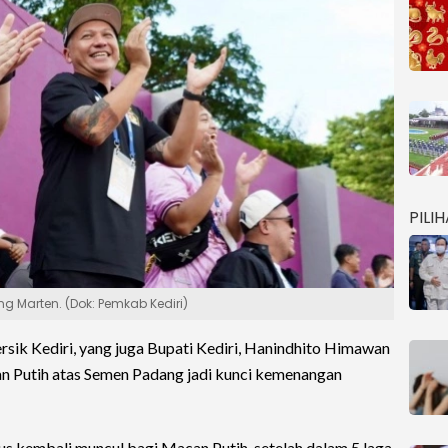
PILI
ing Marten. (Dok: Pemkab Kediri)
ik Kediri, yang juga Bupati Kediri, Hanindhito Himawan
 Putih atas Semen Padang jadi kunci kemenangan
us kembali muncul bagi Macan Putih, setelah dalam 5 laga