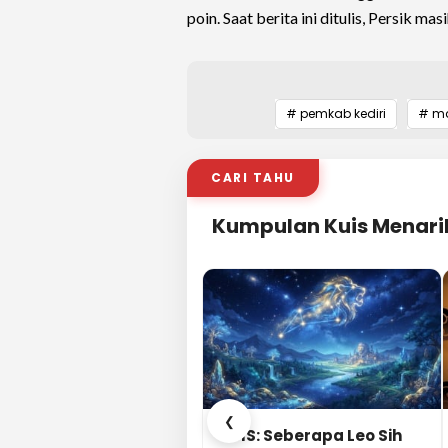
poin. Saat berita ini ditulis, Persik m
# pemkab kediri
# ma
CARI TAHU
Kumpulan Kuis Menari
❮
KUIS: Seberapa Leo Sih