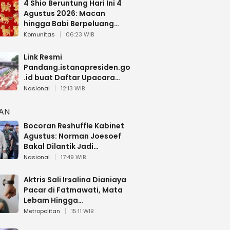
4 Shio Beruntung Hari Ini 4
Agustus 2026: Macan
hingga Babi Berpeluang
Dapat Kabar Baik
Komunitas
06:23 WIB
Link Resmi
Pandang.istanapresiden.go
.id buat Daftar Upacara
Bendera HUT RI di Istana
Nasional
12:13 WIB
Negara
HAN
Bocoran Reshuffle Kabinet
Agustus: Norman Joesoef
Bakal Dilantik Jadi
Wamenhan RI
Nasional
17:49 WIB
Aktris Sali Irsalina Dianiaya
Pacar di Fatmawati, Mata
Lebam Hingga
Diselamatkan Polantas
Metropolitan
15:11 WIB