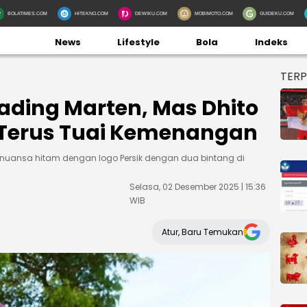
BOLATIMES.COM
HITEKNO.COM
DEWIKU.COM
MOBIMOTO.COM
GUIDEKU.COM
News
Lifestyle
Bola
Indeks
TER
ading Marten, Mas Dhito
 Terus Tuai Kemenangan
ansa hitam dengan logo Persik dengan dua bintang di
Selasa, 02 Desember 2025 | 15:36
WIB
Atur, Baru Temukan