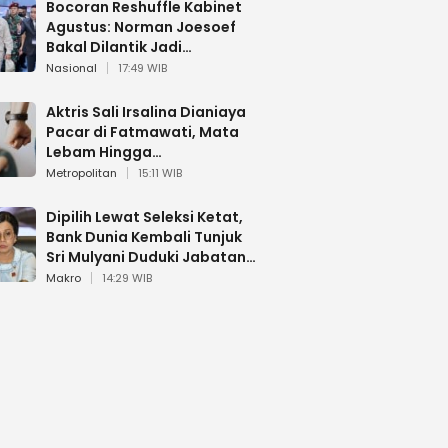
Bocoran Reshuffle Kabinet
Agustus: Norman Joesoef
Bakal Dilantik Jadi
Wamenhan RI
Nasional
17:49 WIB
Aktris Sali Irsalina Dianiaya
Pacar di Fatmawati, Mata
Lebam Hingga
Diselamatkan Polantas
Metropolitan
15:11 WIB
Dipilih Lewat Seleksi Ketat,
Bank Dunia Kembali Tunjuk
Sri Mulyani Duduki Jabatan
Strategis
Makro
14:29 WIB