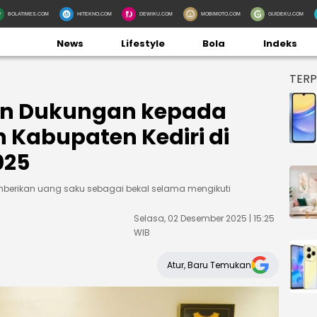
BOLATIMES.COM
HITEKNO.COM
DEWIKU.COM
MOBIMOTO.COM
GUIDEKU.COM
News
Lifestyle
Bola
Indeks
TER
kan Dukungan kepada
n Kabupaten Kediri di
025
berikan uang saku sebagai bekal selama mengikuti
Selasa, 02 Desember 2025 | 15:25
WIB
Atur, Baru Temukan