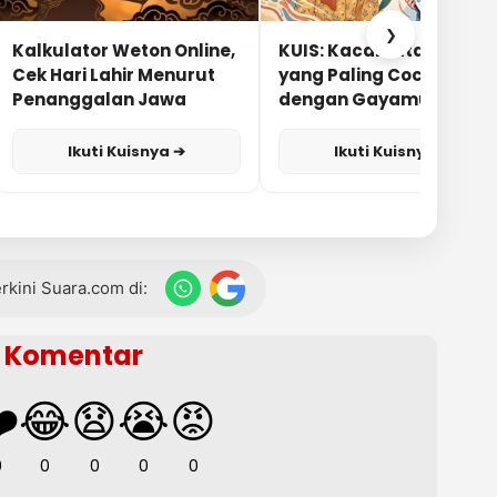
❯
Kalkulator Weton Online,
KUIS: Kacamata Apa
Cek Hari Lahir Menurut
yang Paling Cocok
Penanggalan Jawa
dengan Gayamu?
Ikuti Kuisnya ➔
Ikuti Kuisnya ➔
terkini Suara.com di:
Komentar
️
😂
😧
😭
😡
0
0
0
0
0