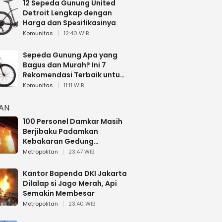
12 Sepeda Gunung United
Detroit Lengkap dengan
Harga dan Spesifikasinya
Komunitas
12:40 WIB
Sepeda Gunung Apa yang
Bagus dan Murah? Ini 7
Rekomendasi Terbaik untuk
Pemula
Komunitas
11:11 WIB
HAN
100 Personel Damkar Masih
Berjibaku Padamkan
Kebakaran Gedung
Bapenda DKI
Metropolitan
23:47 WIB
Kantor Bapenda DKI Jakarta
Dilalap si Jago Merah, Api
Semakin Membesar
Metropolitan
23:40 WIB