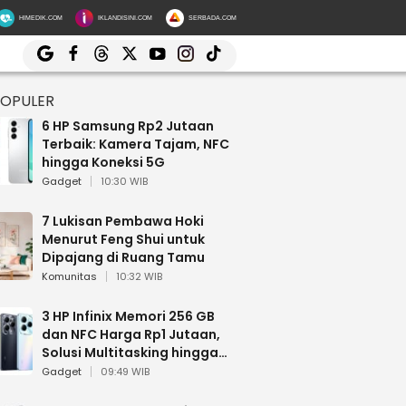
HIMEDIK.COM
IKLANDISINI.COM
SERBADA.COM
POPULER
6 HP Samsung Rp2 Jutaan
Terbaik: Kamera Tajam, NFC
hingga Koneksi 5G
Gadget
10:30 WIB
7 Lukisan Pembawa Hoki
Menurut Feng Shui untuk
Dipajang di Ruang Tamu
Komunitas
10:32 WIB
3 HP Infinix Memori 256 GB
dan NFC Harga Rp1 Jutaan,
Solusi Multitasking hingga
Gaming
Gadget
09:49 WIB