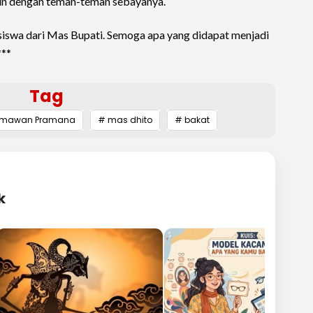
ain dengan teman-teman sebayanya.
siswa dari Mas Bupati. Semoga apa yang didapat menjadi
***
Tag
 Himawan Pramana
# mas dhito
# bakat
k