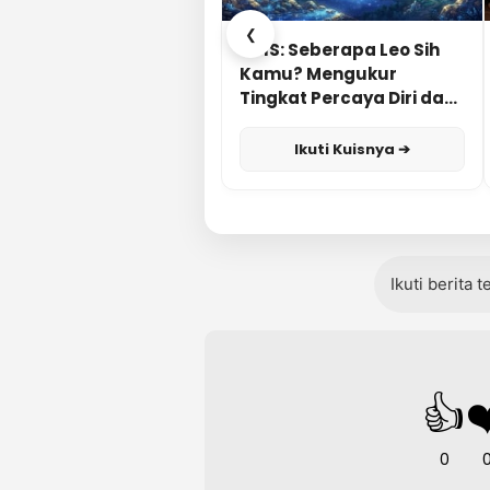
❮
KUIS: Seberapa Leo Sih
Kamu? Mengukur
Tingkat Percaya Diri dan
Karisma
Ikuti Kuisnya ➔
Ikuti berita 
👍
❤
0