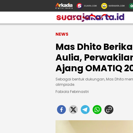
SUARA.COM
MATAMATA.COM
NEWS
Mas Dhito Beri
Aulia, Perwakila
Ajang OMATIQ 2
Sebagai bentuk dukungan, Mas Dhito mem
olimpiade.
Fabiola Febrinastri