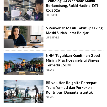
Teknologi AI Wearable Makin
Berkembang, Rokid Hadir di DTI-
CX 2026
LIFESTYLE
5 Penyebab Masih Takut Speaking
Meski Sudah Lama Belajar
LIFESTYLE
NHM Teguhkan Komitmen Good
Mining Practices melalui Binwas
Terpadu ESDM
NEWS
BRIvolution Reignite Percepat
Transformasi dan Perkokoh
Kontribusi Danantara untuk
Ekonomi Nasional
NEWS