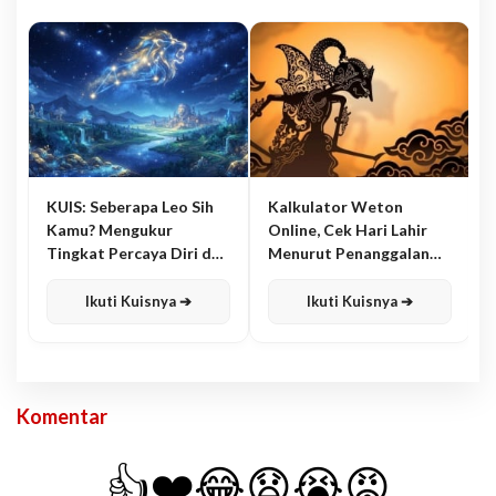
KUIS: Seberapa Leo Sih
Kalkulator Weton
Kamu? Mengukur
Online, Cek Hari Lahir
Tingkat Percaya Diri dan
Menurut Penanggalan
Karisma
Jawa
Ikuti Kuisnya ➔
Ikuti Kuisnya ➔
Komentar
👍
❤️
😂
😧
😭
😡