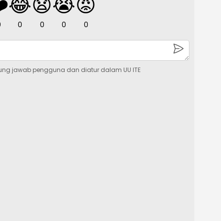
️
😂
😧
😭
😡
0
0
0
0
0
ung jawab pengguna dan diatur dalam UU ITE