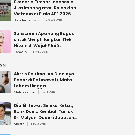
Skenario Timnas Indonesia
Jika Imbang atau Kalah dari
Vietnam di Piala AFF 2026
Bola Indonesia
20:49 WIB
Sunscreen Apa yang Bagus
untuk Menghilangkan Flek
Hitam di Wajah? Ini 3
Rekomendasi sesuai Review
Female
14:45 WIB
HAN
Aktris Sali Irsalina Dianiaya
Pacar di Fatmawati, Mata
Lebam Hingga
Diselamatkan Polantas
Metropolitan
15:11 WIB
Dipilih Lewat Seleksi Ketat,
Bank Dunia Kembali Tunjuk
Sri Mulyani Duduki Jabatan
Strategis
Makro
14:29 WIB