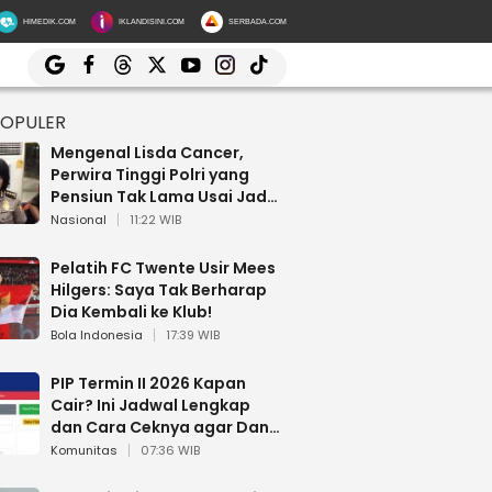
HIMEDIK.COM
IKLANDISINI.COM
SERBADA.COM
POPULER
Mengenal Lisda Cancer,
Perwira Tinggi Polri yang
Pensiun Tak Lama Usai Jadi
Brigjen
Nasional
11:22 WIB
Pelatih FC Twente Usir Mees
Hilgers: Saya Tak Berharap
Dia Kembali ke Klub!
Bola Indonesia
17:39 WIB
PIP Termin II 2026 Kapan
Cair? Ini Jadwal Lengkap
dan Cara Ceknya agar Dana
Tidak Hangus!
Komunitas
07:36 WIB