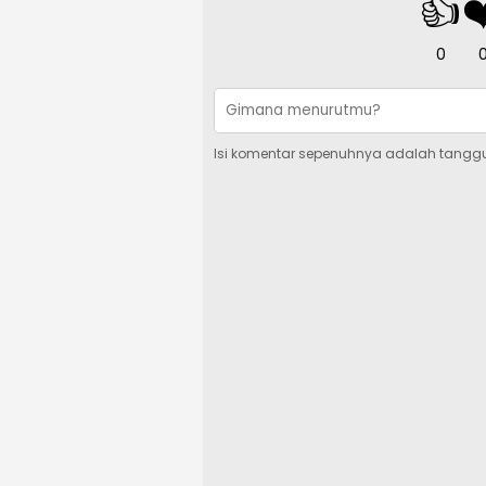
👍
❤
0
Isi komentar sepenuhnya adalah tangg