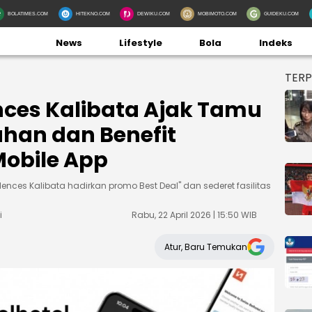
BOLATIMES.COM
HITEKNO.COM
DEWIKU.COM
MOBIMOTO.COM
GUIDEKU.COM
News
Lifestyle
Bola
Indeks
TER
nces Kalibata Ajak Tamu
han dan Benefit
Mobile App
sidences Kalibata hadirkan promo Best Deal" dan sederet fasilitas
i
Rabu, 22 April 2026 | 15:50 WIB
Atur, Baru Temukan