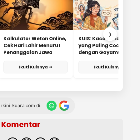
❯
Kalkulator Weton Online,
KUIS: Kacamata Apa
Cek Hari Lahir Menurut
yang Paling Cocok
Penanggalan Jawa
dengan Gayamu?
Ikuti Kuisnya ➔
Ikuti Kuisnya ➔
terkini Suara.com di:
Komentar