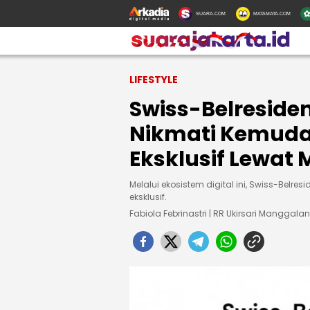
SUARA.COM
MATAMATA.COM
LIFESTYLE
Swiss-Belreside
Nikmati Kemuda
Eksklusif Lewat 
Melalui ekosistem digital ini, Swiss-Belre
eksklusif.
Fabiola Febrinastri | RR Ukirsari Manggalan