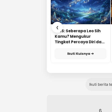
❮
KUIS: Seberapa Leo Sih
Kamu? Mengukur
Tingkat Percaya Diri dan
Karisma
Ikuti Kuisnya ➔
Ikuti berita 