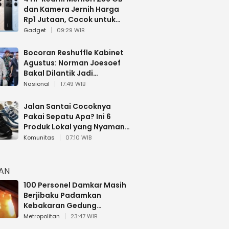
dan Kamera Jernih Harga
Rp1 Jutaan, Cocok untuk
Multitasking
Gadget
09:29 WIB
Bocoran Reshuffle Kabinet
Agustus: Norman Joesoef
Bakal Dilantik Jadi
Wamenhan RI
Nasional
17:49 WIB
Jalan Santai Cocoknya
Pakai Sepatu Apa? Ini 6
Produk Lokal yang Nyaman
Buat 17 Agustusan
Komunitas
07:10 WIB
HAN
100 Personel Damkar Masih
Berjibaku Padamkan
Kebakaran Gedung
Bapenda DKI
Metropolitan
23:47 WIB