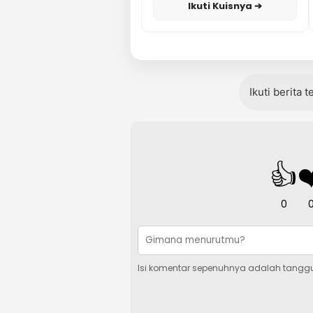
Ikuti Kuisnya ➔
Ikuti berita 
👍
❤
0
Isi komentar sepenuhnya adalah tangg