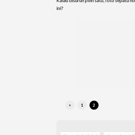
Kalau disuruh pilih satu, foto sepatu
ini?
<
1
2