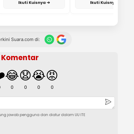
Ikuti Kuisnya ➔
Ikuti Kuisnya ➔
terkini Suara.com di:
Komentar
️
😂
😧
😭
😡
0
0
0
0
0
ung jawab pengguna dan diatur dalam UU ITE