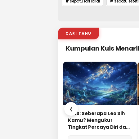
# sepatu lari lokal
# sepatu esteti
CARI TAHU
Kumpulan Kuis Menari
❮
KUIS: Seberapa Leo Sih
Kamu? Mengukur
Tingkat Percaya Diri dan
Karisma