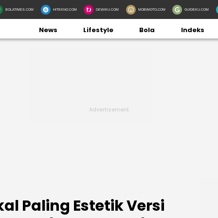
BOLATIMES.COM
HITEKNO.COM
DEWIKU.COM
MOBIMOTO.COM
GUIDEKU.COM
News
Lifestyle
Bola
Indeks
kal Paling Estetik Versi