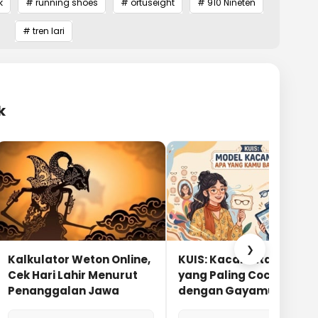
k
# running shoes
# ortuseight
# 910 Nineten
# tren lari
k
❯
Kalkulator Weton Online,
KUIS: Kacamata Apa
Cek Hari Lahir Menurut
yang Paling Cocok
Penanggalan Jawa
dengan Gayamu?