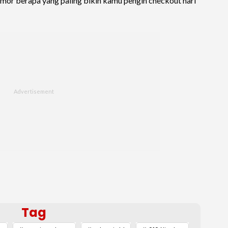
 nomor berapa yang paling bikin kamu pengin checkout hari
Tag