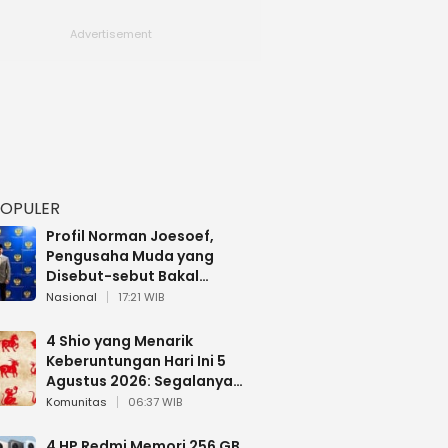
POPULER
Profil Norman Joesoef,
Pengusaha Muda yang
Disebut-sebut Bakal
Dilantik Jadi Wamenhan RI
Nasional
17:21 WIB
4 Shio yang Menarik
Keberuntungan Hari Ini 5
Agustus 2026: Segalanya
Berjalan Lancar
Komunitas
06:37 WIB
4 HP Redmi Memori 256 GB