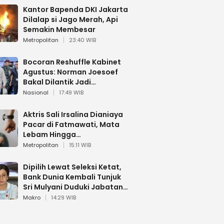
Kantor Bapenda DKI Jakarta
Dilalap si Jago Merah, Api
Semakin Membesar
Metropolitan
23:40 WIB
Bocoran Reshuffle Kabinet
Agustus: Norman Joesoef
Bakal Dilantik Jadi
Wamenhan RI
Nasional
17:49 WIB
Aktris Sali Irsalina Dianiaya
Pacar di Fatmawati, Mata
Lebam Hingga
Diselamatkan Polantas
Metropolitan
15:11 WIB
Dipilih Lewat Seleksi Ketat,
Bank Dunia Kembali Tunjuk
Sri Mulyani Duduki Jabatan
Strategis
Makro
14:29 WIB