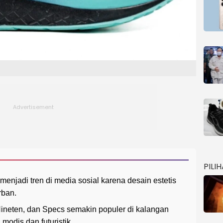
PILI
i menjadi tren di media sosial karena desain estetis
rban.
Nineten, dan Specs semakin populer di kalangan
modis dan futuristik.