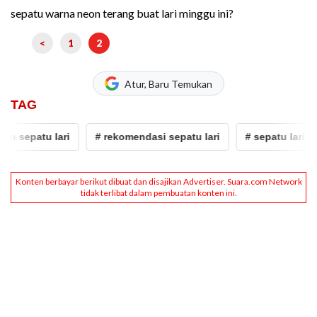
sepatu warna neon terang buat lari minggu ini?
<
1
2
Atur, Baru Temukan
TAG
 sepatu lari
# rekomendasi sepatu lari
# sepatu lari stylis