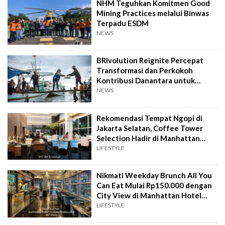
NHM Teguhkan Komitmen Good
Mining Practices melalui Binwas
Terpadu ESDM
NEWS
BRIvolution Reignite Percepat
Transformasi dan Perkokoh
Kontribusi Danantara untuk
Ekonomi Nasional
NEWS
Rekomendasi Tempat Ngopi di
Jakarta Selatan, Coffee Tower
Selection Hadir di Manhattan
Hotel Jakarta
LIFESTYLE
Nikmati Weekday Brunch All You
Can Eat Mulai Rp150.000 dengan
City View di Manhattan Hotel
Jakarta
LIFESTYLE