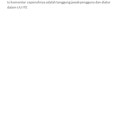
Isi komentar sepenuhnya adalah tanggung jawab pengguna dan diatur
dalam UU ITE