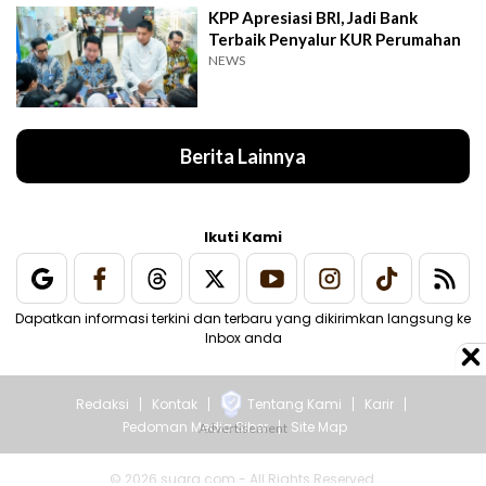
KPP Apresiasi BRI, Jadi Bank
Terbaik Penyalur KUR Perumahan
NEWS
Berita Lainnya
Ikuti Kami
Dapatkan informasi terkini dan terbaru yang dikirimkan langsung ke
Inbox anda
Redaksi
Kontak
Tentang Kami
Karir
Pedoman Media Siber
Site Map
© 2026 suara.com - All Rights Reserved.