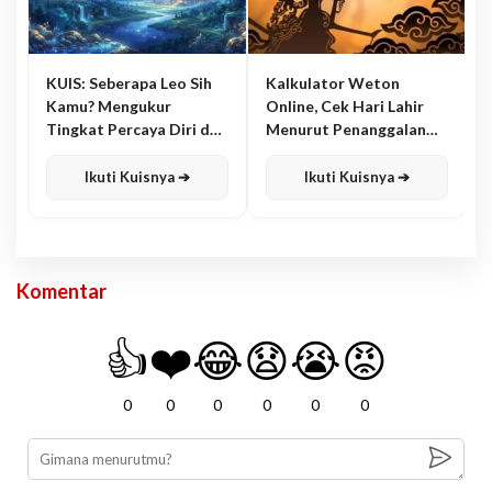
KUIS: Seberapa Leo Sih
Kalkulator Weton
Kamu? Mengukur
Online, Cek Hari Lahir
Tingkat Percaya Diri dan
Menurut Penanggalan
Karisma
Jawa
Ikuti Kuisnya ➔
Ikuti Kuisnya ➔
Komentar
👍
❤️
😂
😧
😭
😡
0
0
0
0
0
0