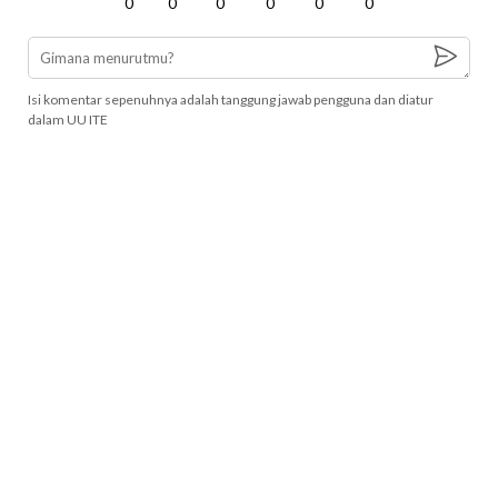
0
0
0
0
0
0
Isi komentar sepenuhnya adalah tanggung jawab pengguna dan diatur
dalam UU ITE