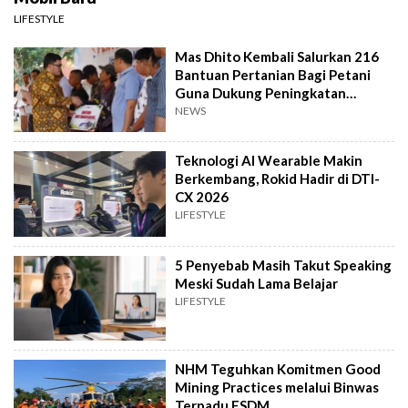
LIFESTYLE
Mas Dhito Kembali Salurkan 216
Bantuan Pertanian Bagi Petani
Guna Dukung Peningkatan
Produksi
NEWS
Teknologi AI Wearable Makin
Berkembang, Rokid Hadir di DTI-
CX 2026
LIFESTYLE
5 Penyebab Masih Takut Speaking
Meski Sudah Lama Belajar
LIFESTYLE
NHM Teguhkan Komitmen Good
Mining Practices melalui Binwas
Terpadu ESDM