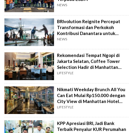
NEWS
BRIvolution Reignite Percepat
Transformasi dan Perkokoh
Kontribusi Danantara untuk
Ekonomi Nasional
NEWS
Rekomendasi Tempat Ngopi di
Jakarta Selatan, Coffee Tower
Selection Hadir di Manhattan
Hotel Jakarta
LIFESTYLE
Nikmati Weekday Brunch All You
Can Eat Mulai Rp150.000 dengan
City View di Manhattan Hotel
Jakarta
LIFESTYLE
KPP Apresiasi BRI, Jadi Bank
Terbaik Penyalur KUR Perumahan