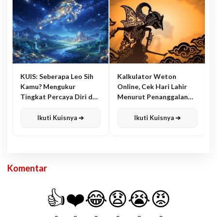
KUIS: Seberapa Leo Sih
Kalkulator Weton
Kamu? Mengukur
Online, Cek Hari Lahir
Tingkat Percaya Diri dan
Menurut Penanggalan
Karisma
Jawa
Ikuti Kuisnya ➔
Ikuti Kuisnya ➔
Komentar
👍
❤️
😂
😧
😭
😡