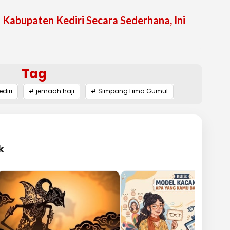
 Kabupaten Kediri Secara Sederhana, Ini
Tag
diri
# jemaah haji
# Simpang Lima Gumul
k