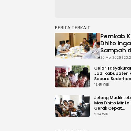
BERITA TERKAIT
Pemkab Ke
Dhito Ing
Sampah da
20 Mei 2026 | 20:
Gelar Tasyakuran
Jadi Kabupaten K
Secara Sederhana
Harapan Mas Dh
13:45 WIB
Jelang Mudik Leb
Mas Dhito Minta
Gerak Cepat
Penanganan Jal
21:14 WIB
Berlubang