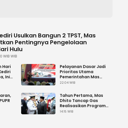
diri Usulkan Bangun 2 TPST, Mas
atkan Pentingnya Pengelolaan
ri Hulu
20 WIB WIB
 Hari
Pelayanan Dasar Jadi
ediri
Prioritas Utama
, Ini
Pemerintahan Mas
ito
Dhito dalam
22:04 WIB
Musrenbang RKPD 2027
aran,
Tahun Pertama, Mas
 PUPR
Dhito Tancap Gas
Realisasikan Program
an
Prioritas
14:15 WIB