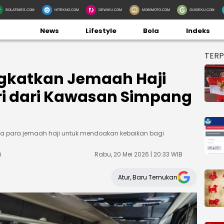
BOLATIMES.COM
HITEKNO.COM
DEWIKU.COM
MOBIMOTO.COM
GUIDEKU.COM
News
Lifestyle
Bola
Indeks
TER
ngkatkan Jemaah Haji
ri dari Kawasan Simpang
ada para jemaah haji untuk mendoakan kebaikan bagi
i
Rabu, 20 Mei 2026 | 20:33 WIB
Atur, Baru Temukan