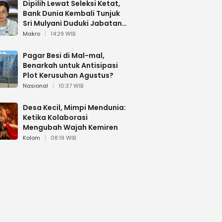
Dipilih Lewat Seleksi Ketat,
Bank Dunia Kembali Tunjuk
Sri Mulyani Duduki Jabatan
Strategis
Makro
14:29 WIB
Pagar Besi di Mal-mal,
Benarkah untuk Antisipasi
Plot Kerusuhan Agustus?
Nasional
10:37 WIB
Desa Kecil, Mimpi Mendunia:
Ketika Kolaborasi
Mengubah Wajah Kemiren
Kolom
08:19 WIB