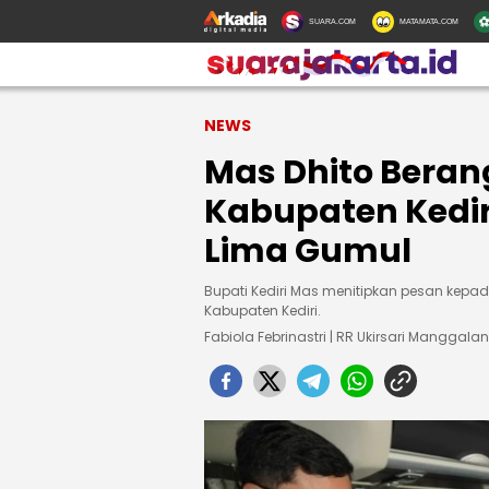
SUARA.COM
MATAMATA.COM
NEWS
Mas Dhito Bera
Kabupaten Kedi
Lima Gumul
Bupati Kediri Mas menitipkan pesan kep
Kabupaten Kediri.
Fabiola Febrinastri | RR Ukirsari Manggalan