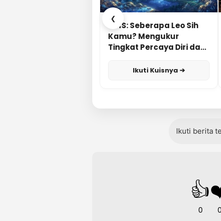
❮
KUIS: Seberapa Leo Sih
Kamu? Mengukur
Tingkat Percaya Diri dan
Karisma
Ikuti Kuisnya ➔
Ikuti berita 
👍
❤
0