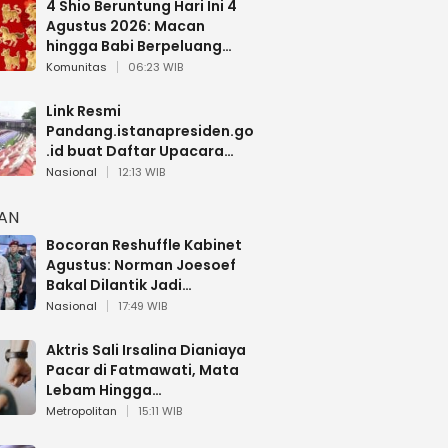
4 Shio Beruntung Hari Ini 4
Agustus 2026: Macan
hingga Babi Berpeluang
Dapat Kabar Baik
Komunitas
06:23 WIB
Link Resmi
Pandang.istanapresiden.go
.id buat Daftar Upacara
Bendera HUT RI di Istana
Nasional
12:13 WIB
Negara
HAN
Bocoran Reshuffle Kabinet
Agustus: Norman Joesoef
Bakal Dilantik Jadi
Wamenhan RI
Nasional
17:49 WIB
Aktris Sali Irsalina Dianiaya
Pacar di Fatmawati, Mata
Lebam Hingga
Diselamatkan Polantas
Metropolitan
15:11 WIB