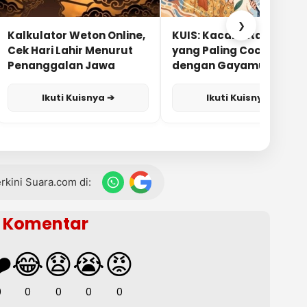
❯
Kalkulator Weton Online,
KUIS: Kacamata Apa
Cek Hari Lahir Menurut
yang Paling Cocok
Penanggalan Jawa
dengan Gayamu?
Ikuti Kuisnya ➔
Ikuti Kuisnya ➔
terkini Suara.com di:
Komentar
️
😂
😧
😭
😡
0
0
0
0
0