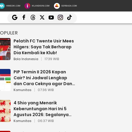
HIMEDIK.COM
IKLANDISINI.COM
SERBADA.COM
POPULER
Pelatih FC Twente Usir Mees
Hilgers: Saya Tak Berharap
Dia Kembali ke Klub!
Bola Indonesia
17:39 WIB
PIP Termin II 2026 Kapan
Cair? Ini Jadwal Lengkap
dan Cara Ceknya agar Dana
Tidak Hangus!
Komunitas
07:36 WIB
4 Shio yang Menarik
Keberuntungan Hari Ini 5
Agustus 2026: Segalanya
Berjalan Lancar
Komunitas
06:37 WIB