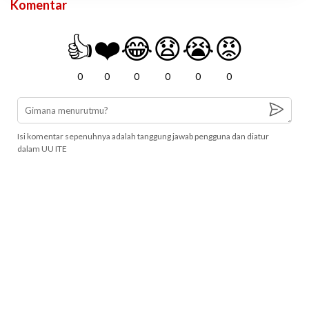
Komentar
👍
❤️
😂
😧
😭
😡
0
0
0
0
0
0
Isi komentar sepenuhnya adalah tanggung jawab pengguna dan diatur
dalam UU ITE