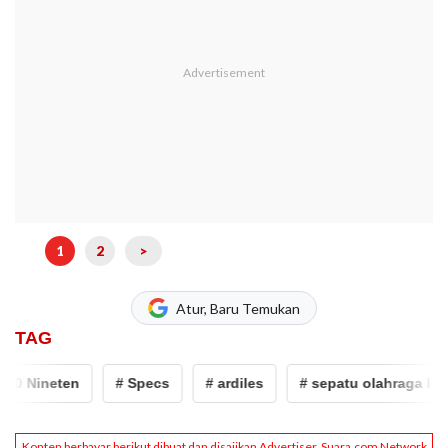
1
2
>
Atur, Baru Temukan
TAG
ineten
# Specs
# ardiles
# sepatu olahraga lokal