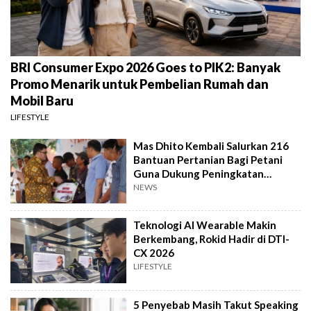
BRI Consumer Expo 2026 Goes to PIK2: Banyak
Promo Menarik untuk Pembelian Rumah dan
Mobil Baru
LIFESTYLE
Mas Dhito Kembali Salurkan 216
Bantuan Pertanian Bagi Petani
Guna Dukung Peningkatan
Produksi
NEWS
Teknologi AI Wearable Makin
Berkembang, Rokid Hadir di DTI-
CX 2026
LIFESTYLE
5 Penyebab Masih Takut Speaking