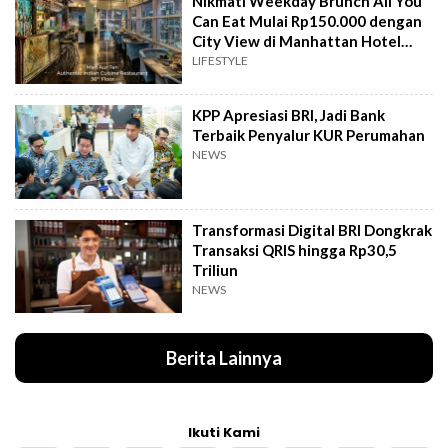
Nikmati Weekday Brunch All You
Can Eat Mulai Rp150.000 dengan
City View di Manhattan Hotel
Jakarta
LIFESTYLE
KPP Apresiasi BRI, Jadi Bank
Terbaik Penyalur KUR Perumahan
NEWS
Transformasi Digital BRI Dongkrak
Transaksi QRIS hingga Rp30,5
Triliun
NEWS
Berita Lainnya
Ikuti Kami