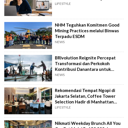
LIFESTYLE
NHM Teguhkan Komitmen Good
Mining Practices melalui Binwas
Terpadu ESDM
NEWS
BRIvolution Reignite Percepat
Transformasi dan Perkokoh
Kontribusi Danantara untuk
Ekonomi Nasional
NEWS
Rekomendasi Tempat Ngopi di
Jakarta Selatan, Coffee Tower
Selection Hadir di Manhattan
Hotel Jakarta
LIFESTYLE
Nikmati Weekday Brunch All You