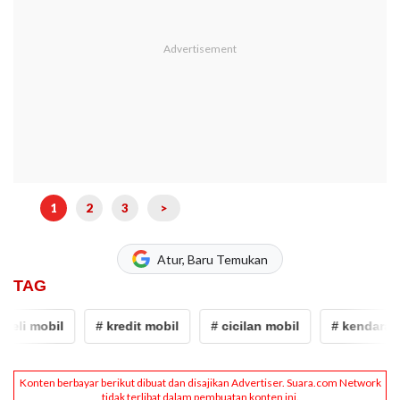
1
2
3
>
Atur, Baru Temukan
TAG
 mobil
# kredit mobil
# cicilan mobil
# kendaraan list