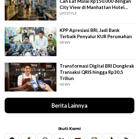
Can Eat Mulai Rp150.000 dengan
City View di Manhattan Hotel
Jakarta
LIFESTYLE
KPP Apresiasi BRI, Jadi Bank
Terbaik Penyalur KUR Perumahan
NEWS
Transformasi Digital BRI Dongkrak
Transaksi QRIS hingga Rp30,5
Triliun
NEWS
Berita Lainnya
Ikuti Kami