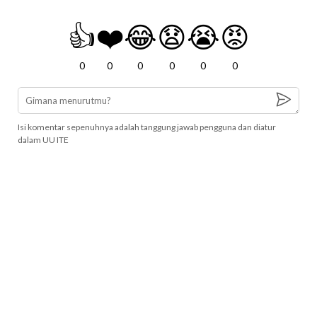
👍
❤️
😂
😧
😭
😡
0
0
0
0
0
0
Isi komentar sepenuhnya adalah tanggung jawab pengguna dan diatur
dalam UU ITE