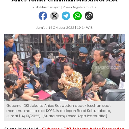
Rizki Nurmansyah | Yosea Arga Pramudita
Jum'at, 14 Oktober 2022 | 19:14 WIB
Gubernur DKI Jakarta Anies Baswedan duduk lesehan saat
menemui massa aksi KOPAJA di depan Balai Kota, Jakarta,
Jumat (14/10/2022). [Suara.com/Yosea Arga Pramudita]
SuaraJakarta.id -
Gubernur DKI Jakarta
Anies Baswedan