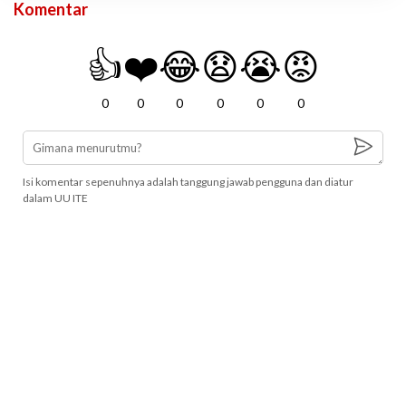
Komentar
👍
❤️
😂
😧
😭
😡
0
0
0
0
0
0
Isi komentar sepenuhnya adalah tanggung jawab pengguna dan diatur
dalam UU ITE