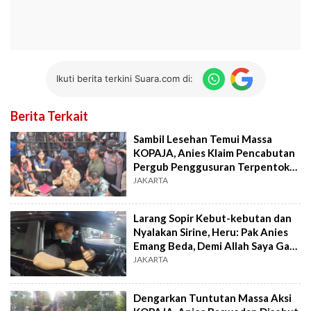
Ikuti berita terkini Suara.com di:
Berita Terkait
Sambil Lesehan Temui Massa
KOPAJA, Anies Klaim Pencabutan
Pergub Penggusuran Terpentok
Birokrasi
JAKARTA
Larang Sopir Kebut-kebutan dan
Nyalakan Sirine, Heru: Pak Anies
Emang Beda, Demi Allah Saya Gak
Angkat-angkat Beliau
JAKARTA
Dengarkan Tuntutan Massa Aksi