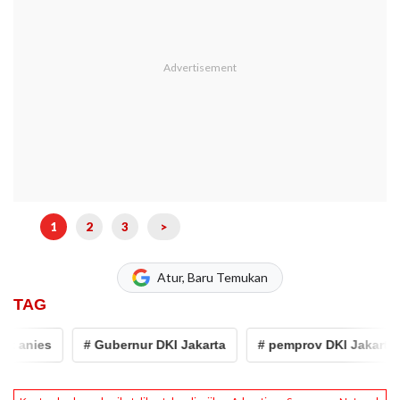
1
2
3
>
Atur, Baru Temukan
TAG
anies
# Gubernur DKI Jakarta
# pemprov DKI Jakarta