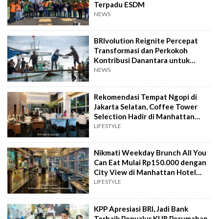
Terpadu ESDM
NEWS
BRIvolution Reignite Percepat
Transformasi dan Perkokoh
Kontribusi Danantara untuk
Ekonomi Nasional
NEWS
Rekomendasi Tempat Ngopi di
Jakarta Selatan, Coffee Tower
Selection Hadir di Manhattan
Hotel Jakarta
LIFESTYLE
Nikmati Weekday Brunch All You
Can Eat Mulai Rp150.000 dengan
City View di Manhattan Hotel
Jakarta
LIFESTYLE
KPP Apresiasi BRI, Jadi Bank
Terbaik Penyalur KUR Perumahan