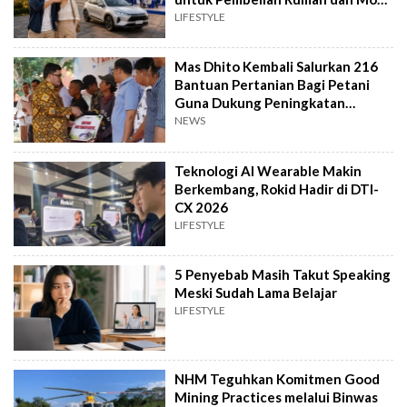
Baru
LIFESTYLE
Mas Dhito Kembali Salurkan 216
Bantuan Pertanian Bagi Petani
Guna Dukung Peningkatan
Produksi
NEWS
Teknologi AI Wearable Makin
Berkembang, Rokid Hadir di DTI-
CX 2026
LIFESTYLE
5 Penyebab Masih Takut Speaking
Meski Sudah Lama Belajar
LIFESTYLE
NHM Teguhkan Komitmen Good
Mining Practices melalui Binwas