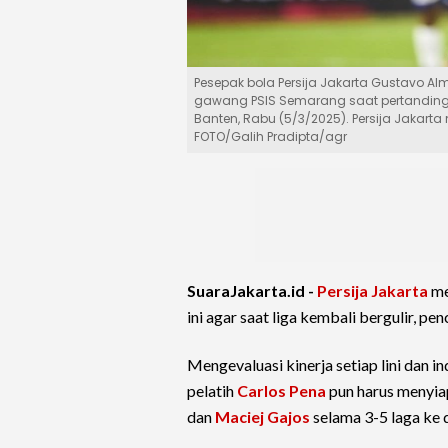
Pesepak bola Persija Jakarta Gustavo Al
gawang PSIS Semarang saat pertandingan
Banten, Rabu (5/3/2025). Persija Jakar
FOTO/Galih Pradipta/agr
SuaraJakarta.id -
Persija Jakarta
me
ini agar saat liga kembali bergulir, pe
Mengevaluasi kinerja setiap lini dan in
pelatih
Carlos Pena
pun harus menyia
dan
Maciej Gajos
selama 3-5 laga ke 