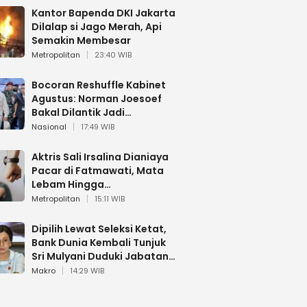
Kantor Bapenda DKI Jakarta
Dilalap si Jago Merah, Api
Semakin Membesar
Metropolitan
23:40 WIB
Bocoran Reshuffle Kabinet
Agustus: Norman Joesoef
Bakal Dilantik Jadi
Wamenhan RI
Nasional
17:49 WIB
Aktris Sali Irsalina Dianiaya
Pacar di Fatmawati, Mata
Lebam Hingga
Diselamatkan Polantas
Metropolitan
15:11 WIB
Dipilih Lewat Seleksi Ketat,
Bank Dunia Kembali Tunjuk
Sri Mulyani Duduki Jabatan
Strategis
Makro
14:29 WIB