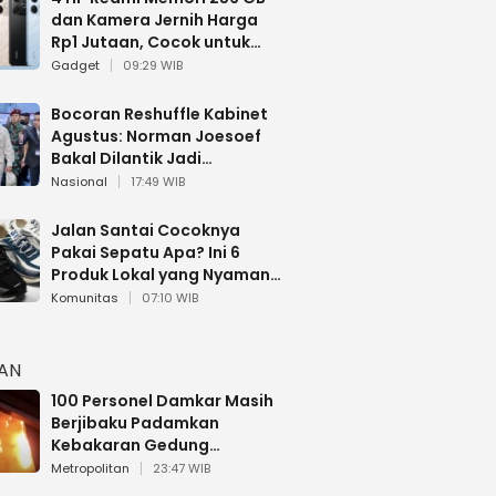
dan Kamera Jernih Harga
Rp1 Jutaan, Cocok untuk
Multitasking
Gadget
09:29 WIB
Bocoran Reshuffle Kabinet
Agustus: Norman Joesoef
Bakal Dilantik Jadi
Wamenhan RI
Nasional
17:49 WIB
Jalan Santai Cocoknya
Pakai Sepatu Apa? Ini 6
Produk Lokal yang Nyaman
Buat 17 Agustusan
Komunitas
07:10 WIB
HAN
100 Personel Damkar Masih
Berjibaku Padamkan
Kebakaran Gedung
Bapenda DKI
Metropolitan
23:47 WIB