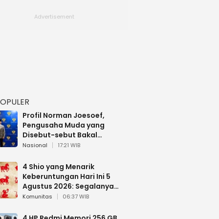
POPULER
Profil Norman Joesoef,
Pengusaha Muda yang
Disebut-sebut Bakal
Dilantik Jadi Wamenhan RI
Nasional
17:21 WIB
4 Shio yang Menarik
Keberuntungan Hari Ini 5
Agustus 2026: Segalanya
Berjalan Lancar
Komunitas
06:37 WIB
4 HP Redmi Memori 256 GB