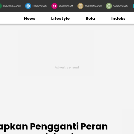
BOLATIMES.COM
HITEKNO.COM
DEWIKU.COM
MOBIMOTO.COM
GUIDEKU.COM
News
Lifestyle
Bola
Indeks
Siapkan Pengganti Peran