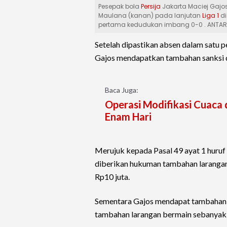
Pesepak bola
Persija
Jakarta Maciej Gajo
Maulana (kanan) pada lanjutan
Liga 1
di
pertama kedudukan imbang 0-0 . ANTAR
Setelah dipastikan absen dalam satu 
Gajos mendapatkan tambahan sanksi da
Baca Juga:
Operasi Modifikasi Cuaca 
Enam Hari
Merujuk kepada Pasal 49 ayat 1 huruf 
diberikan hukuman tambahan larangan
Rp10 juta.
Sementara Gajos mendapat tambahan sa
tambahan larangan bermain sebanyak 