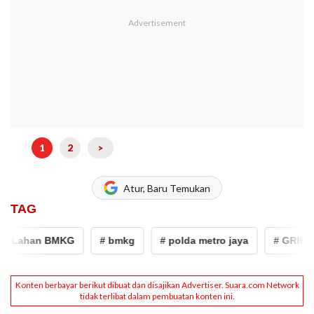
1
2
>
Atur, Baru Temukan
TAG
Lahan BMKG
# bmkg
# polda metro jaya
# GRIB Jaya