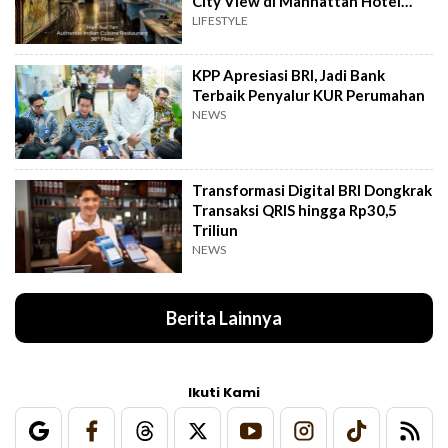
City View di Manhattan Hotel
Jakarta
LIFESTYLE
KPP Apresiasi BRI, Jadi Bank
Terbaik Penyalur KUR Perumahan
NEWS
Transformasi Digital BRI Dongkrak
Transaksi QRIS hingga Rp30,5
Triliun
NEWS
Berita Lainnya
Ikuti Kami