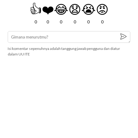
👍
❤️
😂
😧
😭
😡
0
0
0
0
0
0
Isi komentar sepenuhnya adalah tanggung jawab pengguna dan diatur
dalam UU ITE