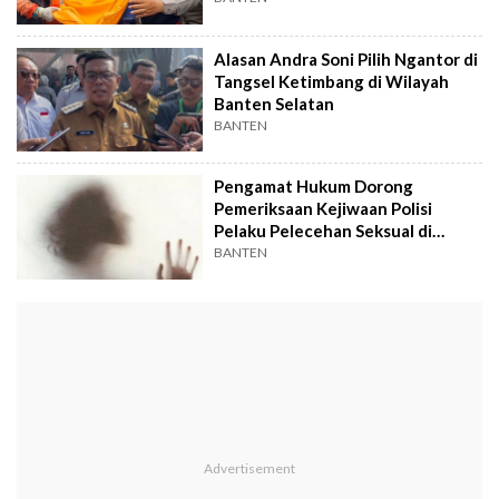
Alasan Andra Soni Pilih Ngantor di
Tangsel Ketimbang di Wilayah
Banten Selatan
BANTEN
Pengamat Hukum Dorong
Pemeriksaan Kejiwaan Polisi
Pelaku Pelecehan Seksual di
Tangsel
BANTEN