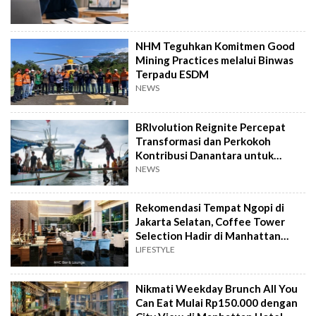
NHM Teguhkan Komitmen Good
Mining Practices melalui Binwas
Terpadu ESDM
NEWS
BRIvolution Reignite Percepat
Transformasi dan Perkokoh
Kontribusi Danantara untuk
Ekonomi Nasional
NEWS
Rekomendasi Tempat Ngopi di
Jakarta Selatan, Coffee Tower
Selection Hadir di Manhattan
Hotel Jakarta
LIFESTYLE
Nikmati Weekday Brunch All You
Can Eat Mulai Rp150.000 dengan