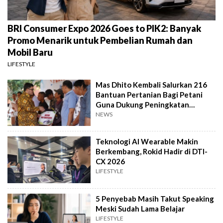
BRI Consumer Expo 2026 Goes to PIK2: Banyak
Promo Menarik untuk Pembelian Rumah dan
Mobil Baru
LIFESTYLE
Mas Dhito Kembali Salurkan 216
Bantuan Pertanian Bagi Petani
Guna Dukung Peningkatan
Produksi
NEWS
Teknologi AI Wearable Makin
Berkembang, Rokid Hadir di DTI-
CX 2026
LIFESTYLE
5 Penyebab Masih Takut Speaking
Meski Sudah Lama Belajar
LIFESTYLE