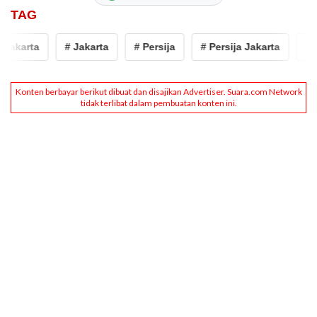
TAG
Jakarta
# Jakarta
# Persija
# Persija Jakarta
# J