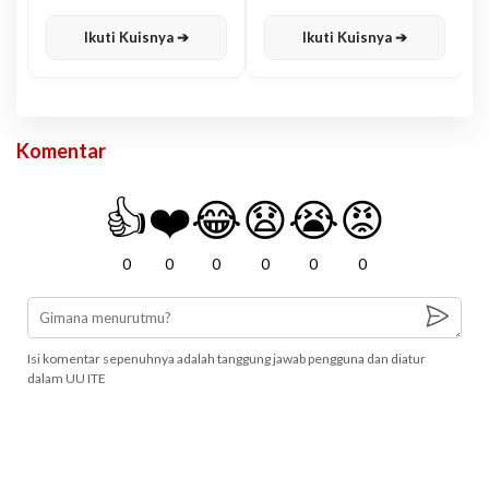
Karisma
Jawa
Ikuti Kuisnya ➔
Ikuti Kuisnya ➔
Komentar
👍
❤️
😂
😧
😭
😡
0
0
0
0
0
0
Isi komentar sepenuhnya adalah tanggung jawab pengguna dan diatur
dalam UU ITE