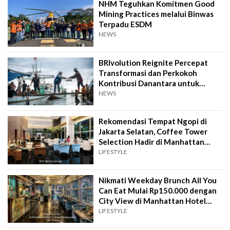
NHM Teguhkan Komitmen Good
Mining Practices melalui Binwas
Terpadu ESDM
NEWS
BRIvolution Reignite Percepat
Transformasi dan Perkokoh
Kontribusi Danantara untuk
Ekonomi Nasional
NEWS
Rekomendasi Tempat Ngopi di
Jakarta Selatan, Coffee Tower
Selection Hadir di Manhattan
Hotel Jakarta
LIFESTYLE
Nikmati Weekday Brunch All You
Can Eat Mulai Rp150.000 dengan
City View di Manhattan Hotel
Jakarta
LIFESTYLE