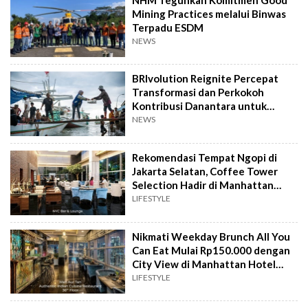
Mining Practices melalui Binwas
Terpadu ESDM
NEWS
BRIvolution Reignite Percepat
Transformasi dan Perkokoh
Kontribusi Danantara untuk
Ekonomi Nasional
NEWS
Rekomendasi Tempat Ngopi di
Jakarta Selatan, Coffee Tower
Selection Hadir di Manhattan
Hotel Jakarta
LIFESTYLE
Nikmati Weekday Brunch All You
Can Eat Mulai Rp150.000 dengan
City View di Manhattan Hotel
Jakarta
LIFESTYLE