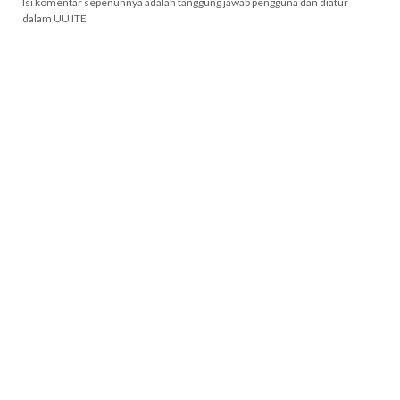
Isi komentar sepenuhnya adalah tanggung jawab pengguna dan diatur
dalam UU ITE