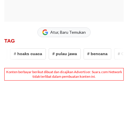
Atur, Baru Temukan
TAG
# hoaks cuaca
# pulau jawa
# bencana
# CEK F