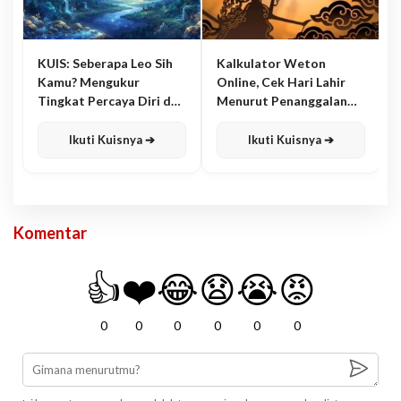
KUIS: Seberapa Leo Sih
Kalkulator Weton
Kamu? Mengukur
Online, Cek Hari Lahir
Tingkat Percaya Diri dan
Menurut Penanggalan
Karisma
Jawa
Ikuti Kuisnya ➔
Ikuti Kuisnya ➔
Komentar
👍
❤️
😂
😧
😭
😡
0
0
0
0
0
0