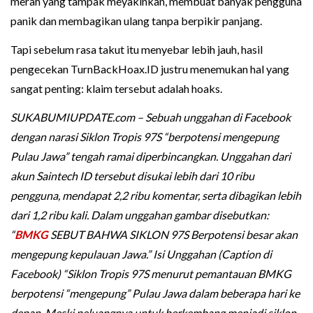
merah yang tampak meyakinkan, membuat banyak pengguna
panik dan membagikan ulang tanpa berpikir panjang.
Tapi sebelum rasa takut itu menyebar lebih jauh, hasil
pengecekan TurnBackHoax.ID justru menemukan hal yang
sangat penting: klaim tersebut adalah hoaks.
SUKABUMIUPDATE.com – Sebuah unggahan di Facebook
dengan narasi Siklon Tropis 97S “berpotensi mengepung
Pulau Jawa” tengah ramai diperbincangkan. Unggahan dari
akun Saintech ID tersebut disukai lebih dari 10 ribu
pengguna, mendapat 2,2 ribu komentar, serta dibagikan lebih
dari 1,2 ribu kali. Dalam unggahan gambar disebutkan:
“
BMKG
SEBUT BAHWA SIKLON 97S Berpotensi besar akan
mengepung kepulauan Jawa.” Isi Unggahan (Caption di
Facebook) “Siklon Tropis 97S menurut pemantauan BMKG
berpotensi “mengepung” Pulau Jawa dalam beberapa hari ke
depan. Meski peluangnya untuk berkembang menjadi siklon