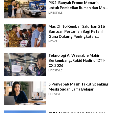
PIK2: Banyak Promo Menarik
untuk Pembelian Rumah dan Mobil
Baru
LIFESTYLE
Mas Dhito Kembali Salurkan 216
Bantuan Pertanian Bagi Petani
Guna Dukung Peningkatan
Produksi
NEWS
Teknologi AI Wearable Makin
Berkembang, Rokid Hadir di DTI-
CX 2026
LIFESTYLE
5 Penyebab Masih Takut Speaking
Meski Sudah Lama Belajar
LIFESTYLE
NHM Teguhkan Komitmen Good