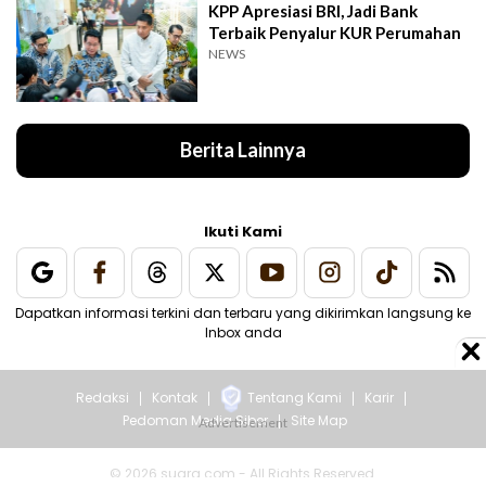
KPP Apresiasi BRI, Jadi Bank
Terbaik Penyalur KUR Perumahan
NEWS
Berita Lainnya
Ikuti Kami
Dapatkan informasi terkini dan terbaru yang dikirimkan langsung ke
Inbox anda
Redaksi
Kontak
Tentang Kami
Karir
Pedoman Media Siber
Site Map
© 2026 suara.com - All Rights Reserved.