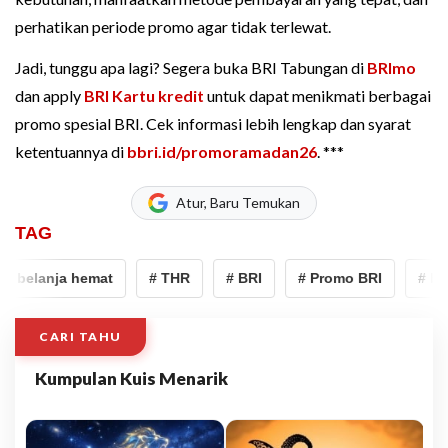
perhatikan periode promo agar tidak terlewat.
Jadi, tunggu apa lagi? Segera buka BRI Tabungan di
BRImo
dan apply
BRI Kartu kredit
untuk dapat menikmati berbagai
promo spesial BRI. Cek informasi lebih lengkap dan syarat
ketentuannya di
bbri.id/promoramadan26
. ***
Atur, Baru Temukan
TAG
 belanja hemat
# THR
# BRI
# Promo BRI
# bel
CARI TAHU
Kumpulan Kuis Menarik