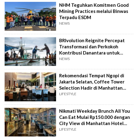
NHM Teguhkan Komitmen Good
Mining Practices melalui Binwas
Terpadu ESDM
NEWS
BRIvolution Reignite Percepat
Transformasi dan Perkokoh
Kontribusi Danantara untuk
Ekonomi Nasional
NEWS
Rekomendasi Tempat Ngopi di
Jakarta Selatan, Coffee Tower
Selection Hadir di Manhattan
Hotel Jakarta
LIFESTYLE
Nikmati Weekday Brunch All You
Can Eat Mulai Rp150.000 dengan
City View di Manhattan Hotel
Jakarta
LIFESTYLE