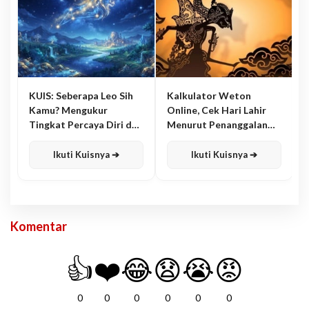
KUIS: Seberapa Leo Sih
Kalkulator Weton
Kamu? Mengukur
Online, Cek Hari Lahir
Tingkat Percaya Diri dan
Menurut Penanggalan
Karisma
Jawa
Ikuti Kuisnya ➔
Ikuti Kuisnya ➔
Komentar
👍
❤️
😂
😧
😭
😡
0
0
0
0
0
0