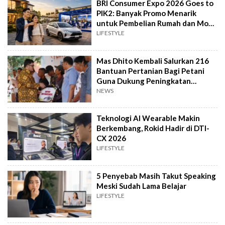
BRI Consumer Expo 2026 Goes to
PIK2: Banyak Promo Menarik
untuk Pembelian Rumah dan Mobil
Baru
LIFESTYLE
Mas Dhito Kembali Salurkan 216
Bantuan Pertanian Bagi Petani
Guna Dukung Peningkatan
Produksi
NEWS
Teknologi AI Wearable Makin
Berkembang, Rokid Hadir di DTI-
CX 2026
LIFESTYLE
5 Penyebab Masih Takut Speaking
Meski Sudah Lama Belajar
LIFESTYLE