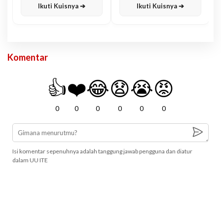
Ikuti Kuisnya ➔
Ikuti Kuisnya ➔
Komentar
👍
❤️
😂
😧
😭
😡
0
0
0
0
0
0
Isi komentar sepenuhnya adalah tanggung jawab pengguna dan diatur
dalam UU ITE