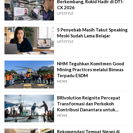
Berkembang, Rokid Hadir di DTI-
CX 2026
LIFESTYLE
5 Penyebab Masih Takut Speaking
Meski Sudah Lama Belajar
LIFESTYLE
NHM Teguhkan Komitmen Good
Mining Practices melalui Binwas
Terpadu ESDM
NEWS
BRIvolution Reignite Percepat
Transformasi dan Perkokoh
Kontribusi Danantara untuk
Ekonomi Nasional
NEWS
Rekomendasi Tempat Ngopi di