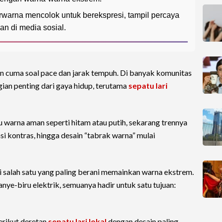
rwarna mencolok untuk berekspresi, tampil percaya
ian di media sosial.
kan cuma soal pace dan jarak tempuh. Di banyak komunitas
gian penting dari gaya hidup, terutama
sepatu lari
tu warna aman seperti hitam atau putih, sekarang trennya
i kontras, hingga desain “tabrak warna” mulai
i salah satu yang paling berani memainkan warna ekstrem.
anye-biru elektrik, semuanya hadir untuk satu tujuan:
erikut deretan
sepatu lari lokal
dengan desain paling