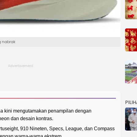
g nabrak
PILI
esia kini mengutamakan penampilan dengan
eon dan desain kontras.
Ortuseight, 910 Nineten, Specs, League, dan Compass
dengan warna-warna ekstrem.