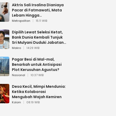
Aktris Sali Irsalina Dianiaya
Pacar di Fatmawati, Mata
Lebam Hingga
Diselamatkan Polantas
Metropolitan
15:11 WIB
Dipilih Lewat Seleksi Ketat,
Bank Dunia Kembali Tunjuk
Sri Mulyani Duduki Jabatan
Strategis
Makro
14:29 WIB
Pagar Besi di Mal-mal,
Benarkah untuk Antisipasi
Plot Kerusuhan Agustus?
Nasional
10:37 WIB
Desa Kecil, Mimpi Mendunia:
Ketika Kolaborasi
Mengubah Wajah Kemiren
Kolom
08:19 WIB