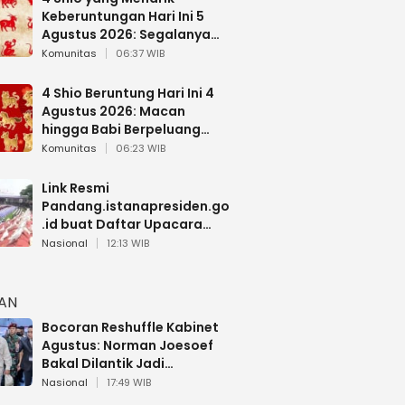
Keberuntungan Hari Ini 5
Agustus 2026: Segalanya
Berjalan Lancar
Komunitas
06:37 WIB
4 Shio Beruntung Hari Ini 4
Agustus 2026: Macan
hingga Babi Berpeluang
Dapat Kabar Baik
Komunitas
06:23 WIB
Link Resmi
Pandang.istanapresiden.go
.id buat Daftar Upacara
Bendera HUT RI di Istana
Nasional
12:13 WIB
Negara
HAN
Bocoran Reshuffle Kabinet
Agustus: Norman Joesoef
Bakal Dilantik Jadi
Wamenhan RI
Nasional
17:49 WIB