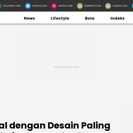
BOLATIMES.COM
HITEKNO.COM
DEWIKU.COM
MOBIMOTO.COM
GUIDEKU.COM
News
Lifestyle
Bola
Indeks
kal dengan Desain Paling