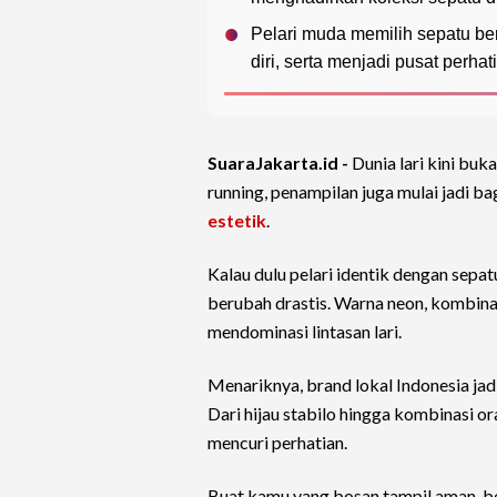
Pelari muda memilih sepatu be
diri, serta menjadi pusat perhat
SuaraJakarta.id -
Dunia lari kini bu
running, penampilan juga mulai jadi ba
estetik
.
Kalau dulu pelari identik dengan sepa
berubah drastis. Warna neon, kombinas
mendominasi lintasan lari.
Menariknya, brand lokal Indonesia jad
Dari hijau stabilo hingga kombinasi or
mencuri perhatian.
Buat kamu yang bosan tampil aman, b