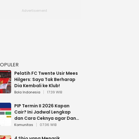
POPULER
Pelatih FC Twente Usir Mees
Hilgers: Saya Tak Berharap
Dia Kembali ke Klub!
Bola Indonesia
17:39 WIB
PIP Termin II 2026 Kapan
Cair? Ini Jadwal Lengkap
dan Cara Ceknya agar Dana
Tidak Hangus!
Komunitas
07:36 WIB
4 Shio yang Menarik