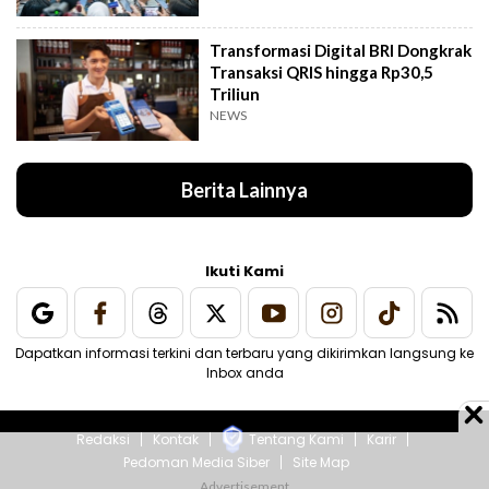
Transformasi Digital BRI Dongkrak
Transaksi QRIS hingga Rp30,5
Triliun
NEWS
Berita Lainnya
Ikuti Kami
Dapatkan informasi terkini dan terbaru yang dikirimkan langsung ke
Inbox anda
Redaksi
Kontak
Tentang Kami
Karir
Pedoman Media Siber
Site Map