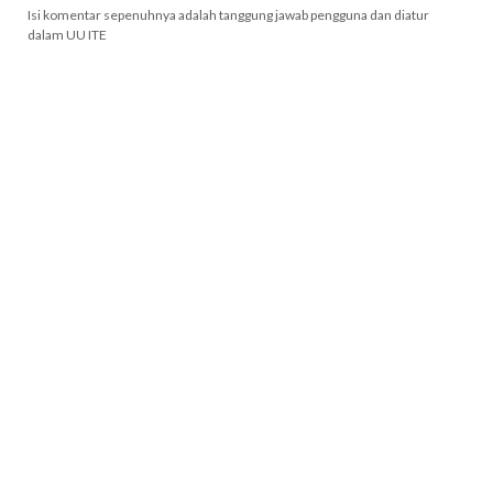
Isi komentar sepenuhnya adalah tanggung jawab pengguna dan diatur
dalam UU ITE