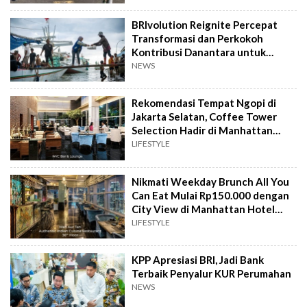
BRIvolution Reignite Percepat
Transformasi dan Perkokoh
Kontribusi Danantara untuk
Ekonomi Nasional
NEWS
Rekomendasi Tempat Ngopi di
Jakarta Selatan, Coffee Tower
Selection Hadir di Manhattan
Hotel Jakarta
LIFESTYLE
Nikmati Weekday Brunch All You
Can Eat Mulai Rp150.000 dengan
City View di Manhattan Hotel
Jakarta
LIFESTYLE
KPP Apresiasi BRI, Jadi Bank
Terbaik Penyalur KUR Perumahan
NEWS