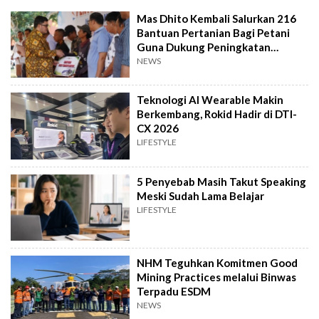
Mas Dhito Kembali Salurkan 216
Bantuan Pertanian Bagi Petani
Guna Dukung Peningkatan
Produksi
NEWS
Teknologi AI Wearable Makin
Berkembang, Rokid Hadir di DTI-
CX 2026
LIFESTYLE
5 Penyebab Masih Takut Speaking
Meski Sudah Lama Belajar
LIFESTYLE
NHM Teguhkan Komitmen Good
Mining Practices melalui Binwas
Terpadu ESDM
NEWS