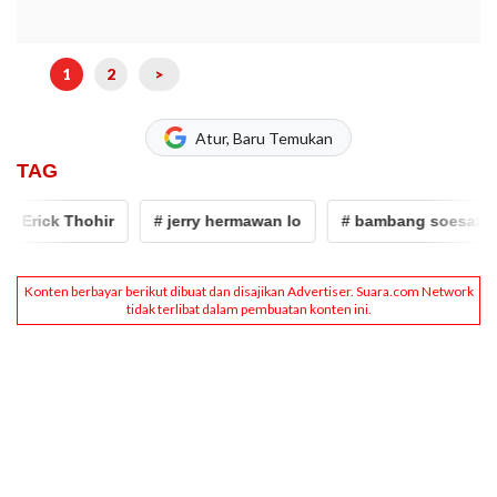
1
2
>
Atur, Baru Temukan
TAG
 Erick Thohir
# jerry hermawan lo
# bambang soesatyo