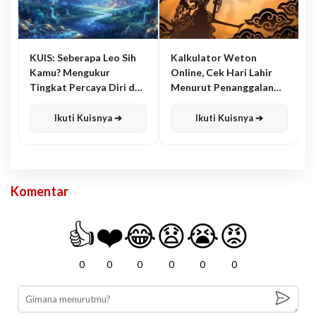
KUIS: Seberapa Leo Sih
Kalkulator Weton
Kamu? Mengukur
Online, Cek Hari Lahir
Tingkat Percaya Diri dan
Menurut Penanggalan
Karisma
Jawa
Ikuti Kuisnya ➔
Ikuti Kuisnya ➔
Komentar
👍
❤️
😂
😧
😭
😡
0
0
0
0
0
0