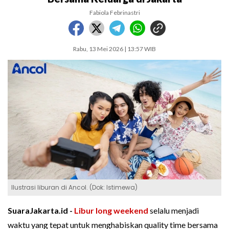
Fabiola Febrinastri
Rabu, 13 Mei 2026 | 13:57 WIB
Ilustrasi liburan di Ancol. (Dok: Istimewa)
SuaraJakarta.id -
Libur long weekend
selalu menjadi
waktu yang tepat untuk menghabiskan quality time bersama