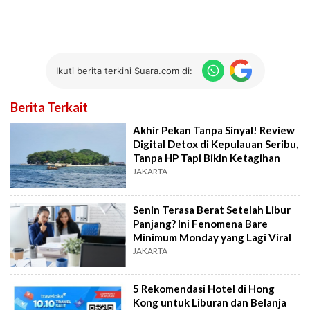
Ikuti berita terkini Suara.com di:
Berita Terkait
Akhir Pekan Tanpa Sinyal! Review
Digital Detox di Kepulauan Seribu,
Tanpa HP Tapi Bikin Ketagihan
JAKARTA
Senin Terasa Berat Setelah Libur
Panjang? Ini Fenomena Bare
Minimum Monday yang Lagi Viral
JAKARTA
5 Rekomendasi Hotel di Hong
Kong untuk Liburan dan Belanja