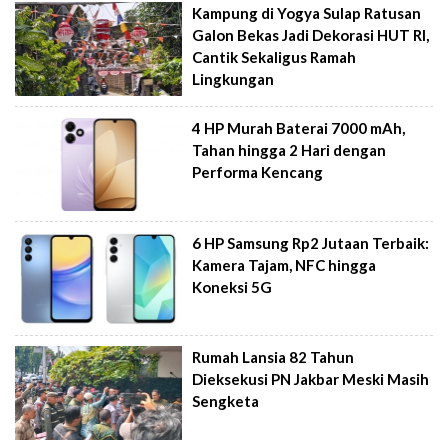
Kampung di Yogya Sulap Ratusan
Galon Bekas Jadi Dekorasi HUT RI,
Cantik Sekaligus Ramah
Lingkungan
4 HP Murah Baterai 7000 mAh,
Tahan hingga 2 Hari dengan
Performa Kencang
6 HP Samsung Rp2 Jutaan Terbaik:
Kamera Tajam, NFC hingga
Koneksi 5G
Rumah Lansia 82 Tahun
Dieksekusi PN Jakbar Meski Masih
Sengketa