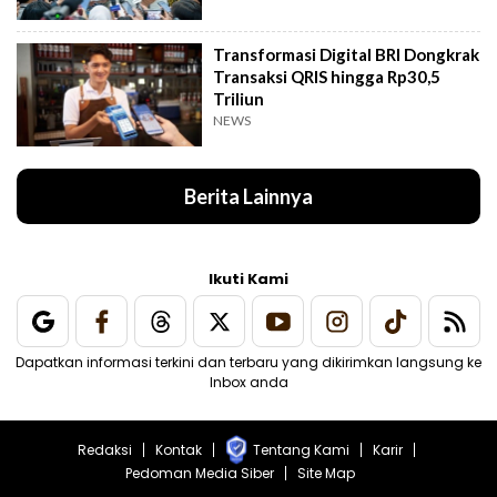
Transformasi Digital BRI Dongkrak
Transaksi QRIS hingga Rp30,5
Triliun
NEWS
Berita Lainnya
Ikuti Kami
Dapatkan informasi terkini dan terbaru yang dikirimkan langsung ke
Inbox anda
Redaksi
Kontak
Tentang Kami
Karir
Pedoman Media Siber
Site Map