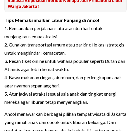
Rahasia Kepulauan Seribu: Kenapa Jadi Primadona Libur
Warga Jakarta?
Tips Memaksimalkan Libur Panjang di Ancol
1. Rencanakan perjalanan satu atau dua hari untuk
menjangkau semua atraksi.
2. Gunakan transportasi umum atau parkir di lokasi strategis
untuk menghindari kemacetan.
3. Pesan tiket online untuk wahana populer seperti Dufan dan
Atlantis agar lebih hemat waktu.
4. Bawa makanan ringan, air minum, dan perlengkapan anak
agar nyaman sepanjang hari.
5. Atur jadwal atraksi sesuai usia anak dan tingkat energi
mereka agar liburan tetap menyenangkan.
Ancol menawarkan berbagai pilihan tempat wisata di Jakarta
yang ramah anak dan cocok untuk liburan keluarga. Dari
pantai, wahana seru, hingga atraksi edukatif, setiap anggota