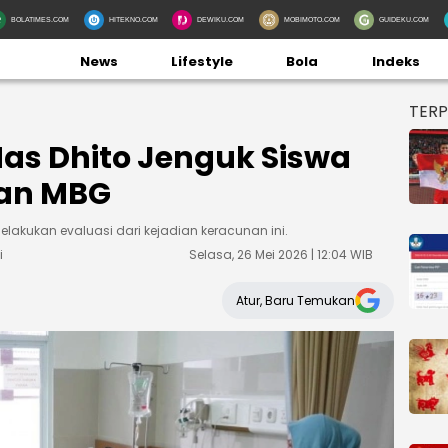
BOLATIMES.COM
HITEKNO.COM
DEWIKU.COM
MOBIMOTO.COM
GUIDEKU.COM
News
Lifestyle
Bola
Indeks
TER
as Dhito Jenguk Siswa
an MBG
elakukan evaluasi dari kejadian keracunan ini.
i
Selasa, 26 Mei 2026 | 12:04 WIB
Atur, Baru Temukan