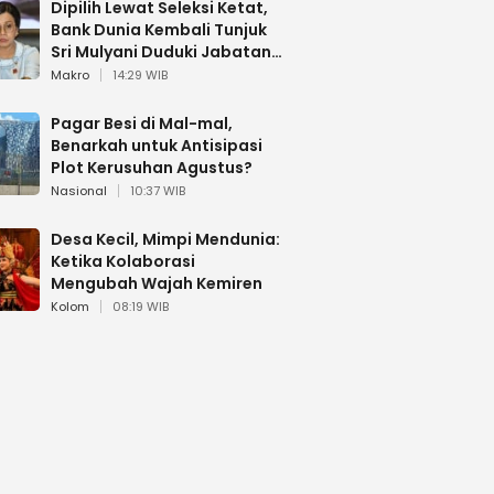
Dipilih Lewat Seleksi Ketat,
Bank Dunia Kembali Tunjuk
Sri Mulyani Duduki Jabatan
Strategis
Makro
14:29 WIB
Pagar Besi di Mal-mal,
Benarkah untuk Antisipasi
Plot Kerusuhan Agustus?
Nasional
10:37 WIB
Desa Kecil, Mimpi Mendunia:
Ketika Kolaborasi
Mengubah Wajah Kemiren
Kolom
08:19 WIB