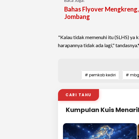
Baca Juga:
Bahas Flyover Mengkreng,
Jombang
"Kalau tidak memenuhi itu (SLHS) ya k
harapannya tidak ada lagi," tandasnya.
# pemkab kediri
# mb
CARI TAHU
Kumpulan Kuis Menari