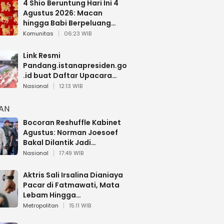
4 Shio Beruntung Hari Ini 4
Agustus 2026: Macan
hingga Babi Berpeluang
Dapat Kabar Baik
Komunitas
06:23 WIB
Link Resmi
Pandang.istanapresiden.go
.id buat Daftar Upacara
Bendera HUT RI di Istana
Nasional
12:13 WIB
Negara
HAN
Bocoran Reshuffle Kabinet
Agustus: Norman Joesoef
Bakal Dilantik Jadi
Wamenhan RI
Nasional
17:49 WIB
Aktris Sali Irsalina Dianiaya
Pacar di Fatmawati, Mata
Lebam Hingga
Diselamatkan Polantas
Metropolitan
15:11 WIB