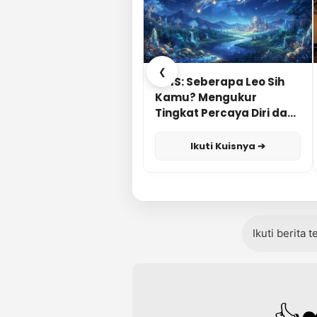
❮
KUIS: Seberapa Leo Sih
Kamu? Mengukur
Tingkat Percaya Diri dan
Karisma
Ikuti Kuisnya ➔
Ikuti berita 