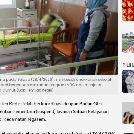
PILI
mana pada Selasa (28/4/2026) membesuk anak-anak sekolah
lami keracunan makanan program MBG dan menjalani
 Gumul. (Dok: Pemkab Kediri)
en Kediri telah berkoordinasi dengan Badan Gizi
ntian sementara (suspend) layanan Satuan Pelayanan
o, Kecamatan Ngasem.
ri Hanindhito Himawan Pramana pada Selasa (28/4/2026)