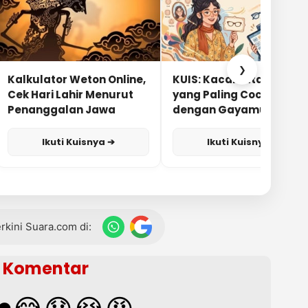
❯
Kalkulator Weton Online,
KUIS: Kacamata Apa
Cek Hari Lahir Menurut
yang Paling Cocok
Penanggalan Jawa
dengan Gayamu?
Ikuti Kuisnya ➔
Ikuti Kuisnya ➔
terkini Suara.com di:
Komentar