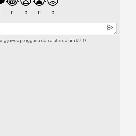
️
😂
😧
😭
😡
0
0
0
0
0
ung jawab pengguna dan diatur dalam UU ITE