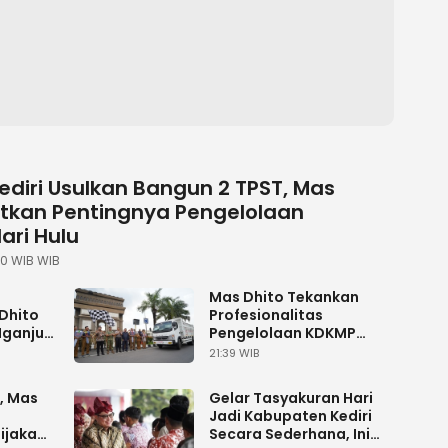
diri Usulkan Bangun 2 TPST, Mas
atkan Pentingnya Pengelolaan
ri Hulu
20 WIB WIB
Mas Dhito Tekankan
Dhito
Profesionalitas
Nganjuk
Pengelolaan KDKMP
agar Berkelanjutan
21:39 WIB
, Mas
Gelar Tasyakuran Hari
Jadi Kabupaten Kediri
ijakan
Secara Sederhana, Ini