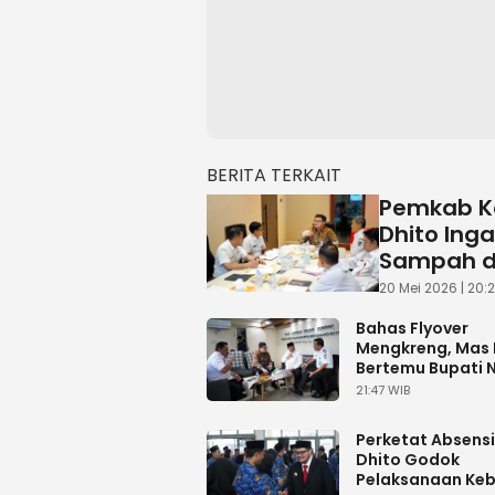
BERITA TERKAIT
Pemkab Ke
Dhito Ing
Sampah da
20 Mei 2026 | 20:
Bahas Flyover
Mengkreng, Mas 
Bertemu Bupati 
dan Jombang
21:47 WIB
Perketat Absensi
Dhito Godok
Pelaksanaan Keb