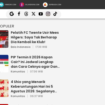
HIMEDIK.COM
IKLANDISINI.COM
SERBADA.COM
POPULER
Pelatih FC Twente Usir Mees
Hilgers: Saya Tak Berharap
Dia Kembali ke Klub!
Bola Indonesia
17:39 WIB
PIP Termin II 2026 Kapan
Cair? Ini Jadwal Lengkap
dan Cara Ceknya agar Dana
Tidak Hangus!
Komunitas
07:36 WIB
4 Shio yang Menarik
Keberuntungan Hari Ini 5
Agustus 2026: Segalanya
Berjalan Lancar
Komunitas
06:37 WIB