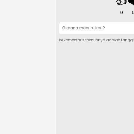
👍
❤
0
Isi komentar sepenuhnya adalah tangg