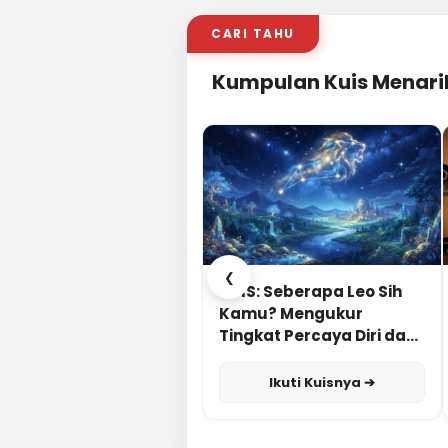
CARI TAHU
Kumpulan Kuis Menari
❮
KUIS: Seberapa Leo Sih
Kamu? Mengukur
Tingkat Percaya Diri dan
Karisma
Ikuti Kuisnya ➔