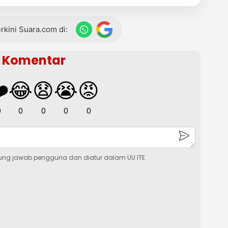
terkini Suara.com di:
Komentar
️
😂
😧
😭
😡
0
0
0
0
0
ung jawab pengguna dan diatur dalam UU ITE