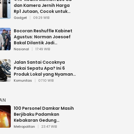
dan Kamera Jernih Harga
Rp1 Jutaan, Cocok untuk
Multitasking
Gadget
09:29 WIB
Bocoran Reshuffle Kabinet
Agustus: Norman Joesoef
Bakal Dilantik Jadi
Wamenhan RI
Nasional
17:49 WIB
Jalan Santai Cocoknya
Pakai Sepatu Apa? Ini 6
Produk Lokal yang Nyaman
Buat 17 Agustusan
Komunitas
07:10 WIB
HAN
100 Personel Damkar Masih
Berjibaku Padamkan
Kebakaran Gedung
Bapenda DKI
Metropolitan
23:47 WIB