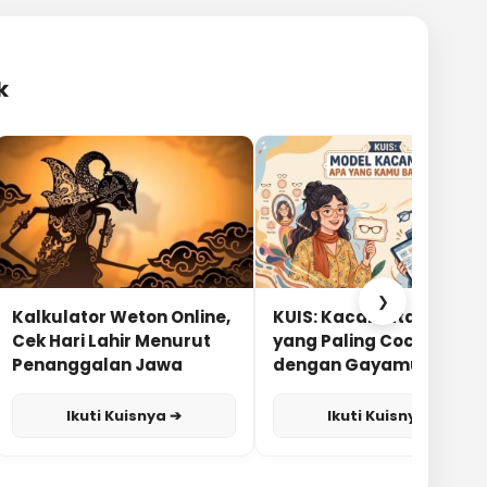
k
❯
Kalkulator Weton Online,
KUIS: Kacamata Apa
Cek Hari Lahir Menurut
yang Paling Cocok
Penanggalan Jawa
dengan Gayamu?
Ikuti Kuisnya ➔
Ikuti Kuisnya ➔