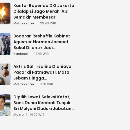
Kantor Bapenda DKI Jakarta
Dilalap si Jago Merah, Api
Semakin Membesar
Metropolitan
23:40 WIB
Bocoran Reshuffle Kabinet
Agustus: Norman Joesoef
Bakal Dilantik Jadi
Wamenhan RI
Nasional
17:49 WIB
Aktris Sali Irsalina Dianiaya
Pacar di Fatmawati, Mata
Lebam Hingga
Diselamatkan Polantas
Metropolitan
15:11 WIB
Dipilih Lewat Seleksi Ketat,
Bank Dunia Kembali Tunjuk
Sri Mulyani Duduki Jabatan
Strategis
Makro
14:29 WIB