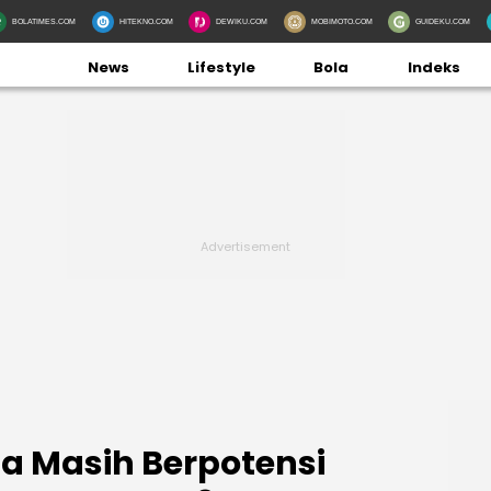
BOLATIMES.COM
HITEKNO.COM
DEWIKU.COM
MOBIMOTO.COM
GUIDEKU.COM
News
Lifestyle
Bola
Indeks
a Masih Berpotensi