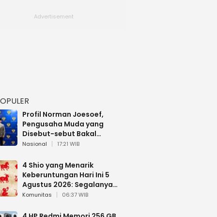
POPULER
Profil Norman Joesoef,
Pengusaha Muda yang
Disebut-sebut Bakal
Dilantik Jadi Wamenhan RI
Nasional
17:21 WIB
4 Shio yang Menarik
Keberuntungan Hari Ini 5
Agustus 2026: Segalanya
Berjalan Lancar
Komunitas
06:37 WIB
4 HP Redmi Memori 256 GB