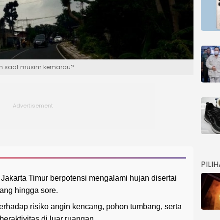
an saat musim kemarau?
PILI
akarta Timur berpotensi mengalami hujan disertai
iang hingga sore.
rhadap risiko angin kencang, pohon tumbang, serta
eraktivitas di luar ruangan.