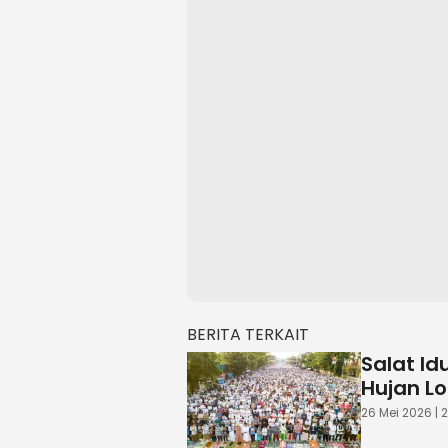
BERITA TERKAIT
Salat Id
Hujan L
26 Mei 2026 | 