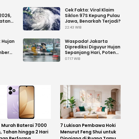
Cek Fakta: Viral Klaim
2026,
Siklon 97S Kepung Pulau
matan
Jawa, Benarkah Terjadi?
arta
22:43 WIB
Waspada! Jakarta
Diprediksi Diguyur Hujan
mber
Sepanjang Hari, Potensi
2026
Petir di Sejumlah
07:17 WIB
Wilayah
P Murah Baterai 7000
7 Lukisan Pembawa Hoki
, Tahan hingga 2 Hari
Menurut Feng Shui untuk
gan Performa
Dipajang di Ruang Tamu