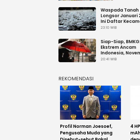
Waspada Tanah
Longsor Januari 
Ini Daftar Keca
Rawan di DKI Jak
23:10 WIB
Siap-Siap, BMKG: Hujan
Ekstrem Ancam
Indonesia, Nove
2025 - Februari 
20:41 WIB
REKOMENDASI
Profil Norman Joesoef,
4 H
Pengusaha Muda yang
mAh
Disebut-sebut Bakal
den