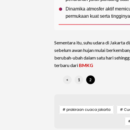
Dinamika atmosfer aktif memic
permukaan kuat serta tingginy
Sementara itu, suhu udara di Jakarta d
sebelum awan hujan mulai berkembang 
berubah-ubah dalam satu hari sehingg
terbaru dari
BMKG
<
1
2
# prakiraan cuaca jakarta
# Cua