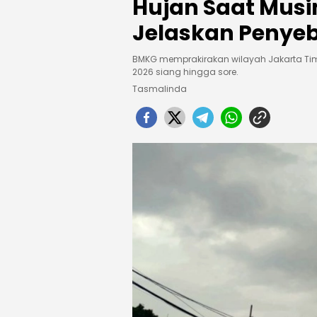
Hujan Saat Mus
Jelaskan Penye
BMKG memprakirakan wilayah Jakarta Timu
2026 siang hingga sore.
Tasmalinda