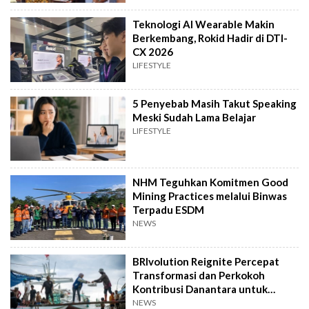
Teknologi AI Wearable Makin
Berkembang, Rokid Hadir di DTI-
CX 2026
LIFESTYLE
5 Penyebab Masih Takut Speaking
Meski Sudah Lama Belajar
LIFESTYLE
NHM Teguhkan Komitmen Good
Mining Practices melalui Binwas
Terpadu ESDM
NEWS
BRIvolution Reignite Percepat
Transformasi dan Perkokoh
Kontribusi Danantara untuk
Ekonomi Nasional
NEWS