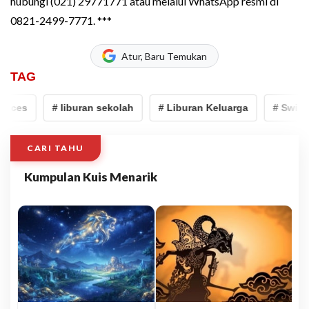
hubungi (021) 29771771 atau melalui WhatsApp resmi di
0821-2499-7771. ***
Atur, Baru Temukan
TAG
ces
# liburan sekolah
# Liburan Keluarga
# Swiss-Be
CARI TAHU
Kumpulan Kuis Menarik