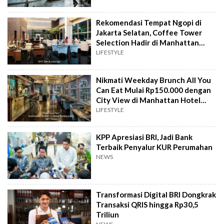
Rekomendasi Tempat Ngopi di
Jakarta Selatan, Coffee Tower
Selection Hadir di Manhattan
Hotel Jakarta
LIFESTYLE
Nikmati Weekday Brunch All You
Can Eat Mulai Rp150.000 dengan
City View di Manhattan Hotel
Jakarta
LIFESTYLE
KPP Apresiasi BRI, Jadi Bank
Terbaik Penyalur KUR Perumahan
NEWS
Transformasi Digital BRI Dongkrak
Transaksi QRIS hingga Rp30,5
Triliun