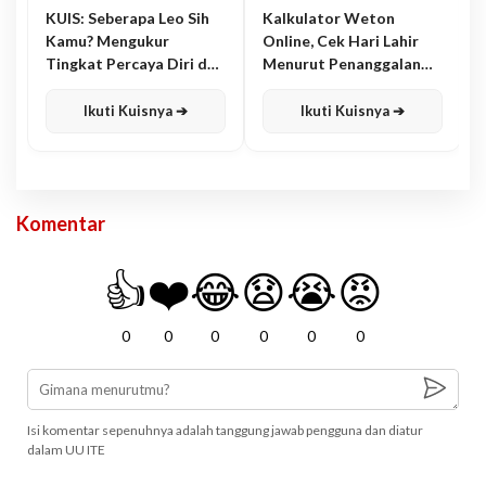
KUIS: Seberapa Leo Sih
Kalkulator Weton
Kamu? Mengukur
Online, Cek Hari Lahir
Tingkat Percaya Diri dan
Menurut Penanggalan
Karisma
Jawa
Ikuti Kuisnya ➔
Ikuti Kuisnya ➔
Komentar
👍
❤️
😂
😧
😭
😡
0
0
0
0
0
0
Isi komentar sepenuhnya adalah tanggung jawab pengguna dan diatur
dalam UU ITE