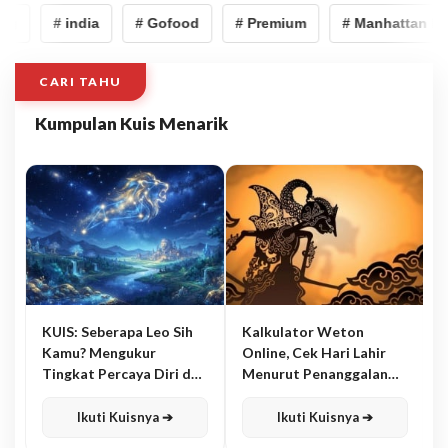
g
# india
# Gofood
# Premium
# Manhattan Hote
CARI TAHU
Kumpulan Kuis Menarik
KUIS: Seberapa Leo Sih
Kalkulator Weton
Kamu? Mengukur
Online, Cek Hari Lahir
Tingkat Percaya Diri dan
Menurut Penanggalan
Karisma
Jawa
Ikuti Kuisnya ➔
Ikuti Kuisnya ➔