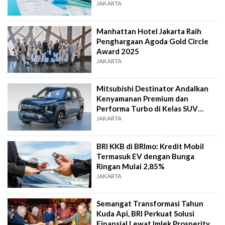
JAKARTA
Manhattan Hotel Jakarta Raih
Penghargaan Agoda Gold Circle
Award 2025
JAKARTA
Mitsubishi Destinator Andalkan
Kenyamanan Premium dan
Performa Turbo di Kelas SUV
Keluarga
JAKARTA
BRI KKB di BRImo: Kredit Mobil
Termasuk EV dengan Bunga
Ringan Mulai 2,85%
JAKARTA
Semangat Transformasi Tahun
Kuda Api, BRI Perkuat Solusi
Finansial Lewat Imlek Prosperity