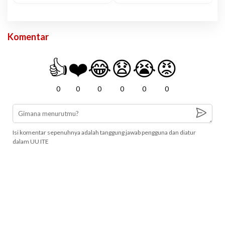
Komentar
👍
❤️
😂
😧
😭
😡
0
0
0
0
0
0
Isi komentar sepenuhnya adalah tanggung jawab pengguna dan diatur
dalam UU ITE