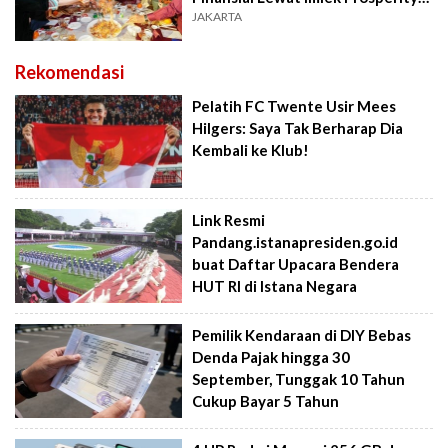
2026
JAKARTA
Rekomendasi
Pelatih FC Twente Usir Mees
Hilgers: Saya Tak Berharap Dia
Kembali ke Klub!
Link Resmi
Pandang.istanapresiden.go.id
buat Daftar Upacara Bendera
HUT RI di Istana Negara
Pemilik Kendaraan di DIY Bebas
Denda Pajak hingga 30
September, Tunggak 10 Tahun
Cukup Bayar 5 Tahun