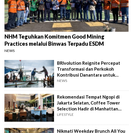
NHM Teguhkan Komitmen Good Mining
Practices melalui Binwas Terpadu ESDM
NEWS
BRIvolution Reignite Percepat
Transformasi dan Perkokoh
Kontribusi Danantara untuk
Ekonomi Nasional
NEWS
Rekomendasi Tempat Ngopi di
Jakarta Selatan, Coffee Tower
Selection Hadir di Manhattan
Hotel Jakarta
LIFESTYLE
Nikmati Weekday Brunch All You