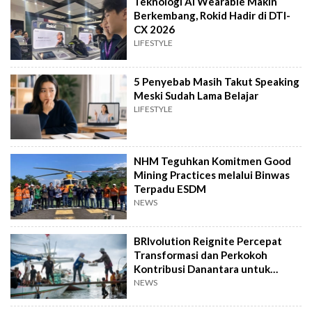
Teknologi AI Wearable Makin
Berkembang, Rokid Hadir di DTI-
CX 2026
LIFESTYLE
5 Penyebab Masih Takut Speaking
Meski Sudah Lama Belajar
LIFESTYLE
NHM Teguhkan Komitmen Good
Mining Practices melalui Binwas
Terpadu ESDM
NEWS
BRIvolution Reignite Percepat
Transformasi dan Perkokoh
Kontribusi Danantara untuk
Ekonomi Nasional
NEWS