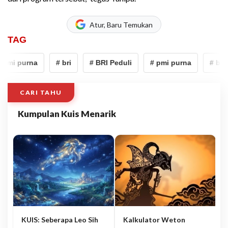
Atur, Baru Temukan
TAG
pmi purna
# bri
# BRI Peduli
# pmi purna
# bri
CARI TAHU
Kumpulan Kuis Menarik
KUIS: Seberapa Leo Sih
Kalkulator Weton