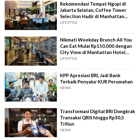
Rekomendasi Tempat Ngopi di
Jakarta Selatan, Coffee Tower
Selection Hadir di Manhattan
Hotel Jakarta
LIFESTYLE
Nikmati Weekday Brunch All You
Can Eat Mulai Rp150.000 dengan
City View di Manhattan Hotel
Jakarta
LIFESTYLE
KPP Apresiasi BRI, Jadi Bank
Terbaik Penyalur KUR Perumahan
NEWS
Transformasi Digital BRI Dongkrak
Transaksi QRIS hingga Rp30,5
Triliun
NEWS