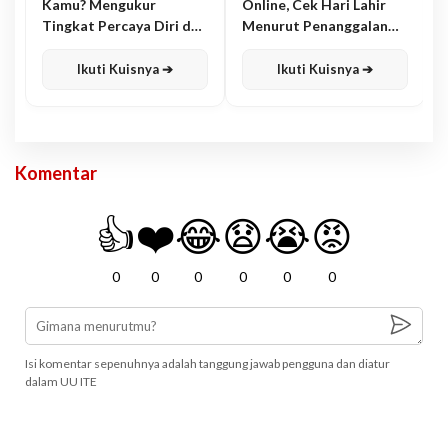
Kamu? Mengukur
Online, Cek Hari Lahir
Tingkat Percaya Diri dan
Menurut Penanggalan
Karisma
Jawa
Ikuti Kuisnya ➔
Ikuti Kuisnya ➔
Komentar
👍
❤️
😂
😧
😭
😡
0
0
0
0
0
0
Isi komentar sepenuhnya adalah tanggung jawab pengguna dan diatur
dalam UU ITE