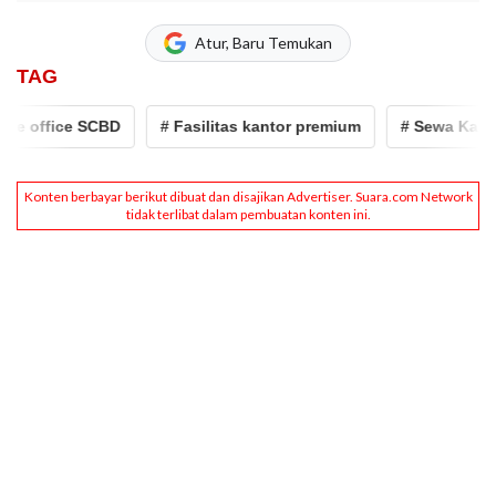
Atur, Baru Temukan
TAG
fice SCBD
# Fasilitas kantor premium
# Sewa Kantor