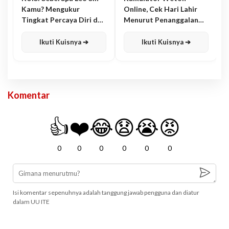
Kamu? Mengukur
Online, Cek Hari Lahir
Tingkat Percaya Diri dan
Menurut Penanggalan
Karisma
Jawa
Ikuti Kuisnya ➔
Ikuti Kuisnya ➔
Komentar
👍
❤️
😂
😧
😭
😡
0
0
0
0
0
0
Isi komentar sepenuhnya adalah tanggung jawab pengguna dan diatur
dalam UU ITE