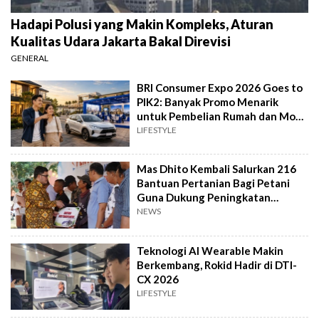
Hadapi Polusi yang Makin Kompleks, Aturan
Kualitas Udara Jakarta Bakal Direvisi
GENERAL
BRI Consumer Expo 2026 Goes to
PIK2: Banyak Promo Menarik
untuk Pembelian Rumah dan Mobil
Baru
LIFESTYLE
Mas Dhito Kembali Salurkan 216
Bantuan Pertanian Bagi Petani
Guna Dukung Peningkatan
Produksi
NEWS
Teknologi AI Wearable Makin
Berkembang, Rokid Hadir di DTI-
CX 2026
LIFESTYLE