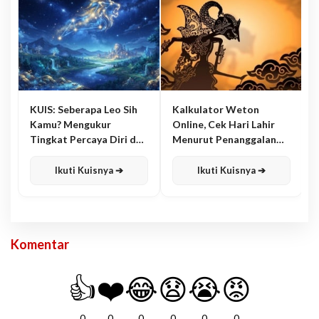
KUIS: Seberapa Leo Sih
Kalkulator Weton
Kamu? Mengukur
Online, Cek Hari Lahir
Tingkat Percaya Diri dan
Menurut Penanggalan
Karisma
Jawa
Ikuti Kuisnya ➔
Ikuti Kuisnya ➔
Komentar
👍
❤️
😂
😧
😭
😡
0
0
0
0
0
0