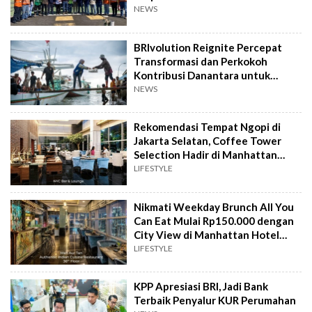
NEWS
BRIvolution Reignite Percepat
Transformasi dan Perkokoh
Kontribusi Danantara untuk
Ekonomi Nasional
NEWS
Rekomendasi Tempat Ngopi di
Jakarta Selatan, Coffee Tower
Selection Hadir di Manhattan
Hotel Jakarta
LIFESTYLE
Nikmati Weekday Brunch All You
Can Eat Mulai Rp150.000 dengan
City View di Manhattan Hotel
Jakarta
LIFESTYLE
KPP Apresiasi BRI, Jadi Bank
Terbaik Penyalur KUR Perumahan