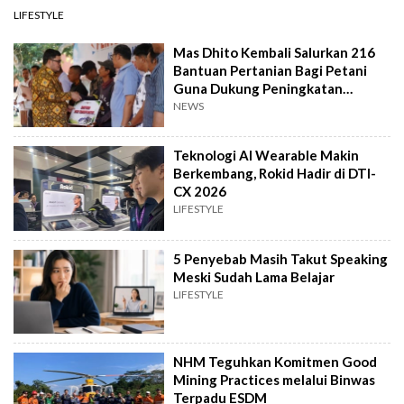
LIFESTYLE
Mas Dhito Kembali Salurkan 216
Bantuan Pertanian Bagi Petani
Guna Dukung Peningkatan
Produksi
NEWS
Teknologi AI Wearable Makin
Berkembang, Rokid Hadir di DTI-
CX 2026
LIFESTYLE
5 Penyebab Masih Takut Speaking
Meski Sudah Lama Belajar
LIFESTYLE
NHM Teguhkan Komitmen Good
Mining Practices melalui Binwas
Terpadu ESDM