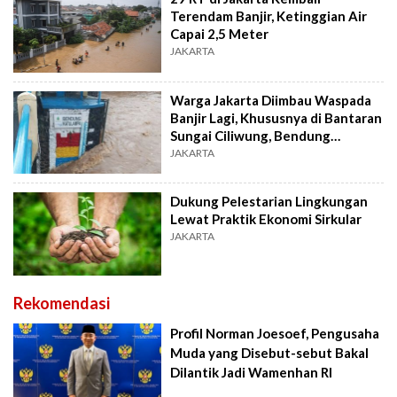
Terendam Banjir, Ketinggian Air
Capai 2,5 Meter
JAKARTA
Warga Jakarta Diimbau Waspada
Banjir Lagi, Khususnya di Bantaran
Sungai Ciliwung, Bendung
Katulampa Siaga 3
JAKARTA
Dukung Pelestarian Lingkungan
Lewat Praktik Ekonomi Sirkular
JAKARTA
Rekomendasi
Profil Norman Joesoef, Pengusaha
Muda yang Disebut-sebut Bakal
Dilantik Jadi Wamenhan RI