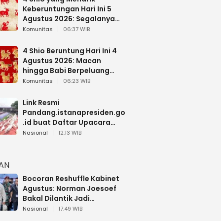
Keberuntungan Hari Ini 5
Agustus 2026: Segalanya
Berjalan Lancar
Komunitas
06:37 WIB
4 Shio Beruntung Hari Ini 4
Agustus 2026: Macan
hingga Babi Berpeluang
Dapat Kabar Baik
Komunitas
06:23 WIB
Link Resmi
Pandang.istanapresiden.go
.id buat Daftar Upacara
Bendera HUT RI di Istana
Nasional
12:13 WIB
Negara
HAN
Bocoran Reshuffle Kabinet
Agustus: Norman Joesoef
Bakal Dilantik Jadi
Wamenhan RI
Nasional
17:49 WIB