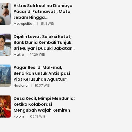
Aktris Sali Irsalina Dianiaya
Pacar di Fatmawati, Mata
Lebam Hingga
Diselamatkan Polantas
Metropolitan
15:11 WIB
Dipilih Lewat Seleksi Ketat,
Bank Dunia Kembali Tunjuk
Sri Mulyani Duduki Jabatan
Strategis
Makro
14:29 WIB
Pagar Besi di Mal-mal,
Benarkah untuk Antisipasi
Plot Kerusuhan Agustus?
Nasional
10:37 WIB
Desa Kecil, Mimpi Mendunia:
Ketika Kolaborasi
Mengubah Wajah Kemiren
Kolom
08:19 WIB