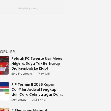
POPULER
Pelatih FC Twente Usir Mees
Hilgers: Saya Tak Berharap
Dia Kembali ke Klub!
Bola Indonesia
17:39 WIB
PIP Termin II 2026 Kapan
Cair? Ini Jadwal Lengkap
dan Cara Ceknya agar Dana
Tidak Hangus!
Komunitas
07:36 WIB
4 Shio yang Menarik