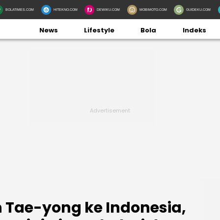
BOLATIMES.COM
HITEKNO.COM
DEWIKU.COM
MOBIMOTO.COM
GUIDEKU.COM
News
Lifestyle
Bola
Indeks
 Tae-yong ke Indonesia,